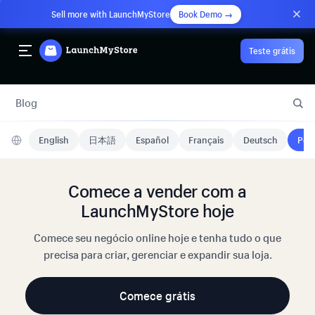
Sell more with LaunchMyStore
Book Demo →
Teste grátis
Blog
English
日本語
Español
Français
Deutsch
Port
Comece a vender com a
LaunchMyStore hoje
Comece seu negócio online hoje e tenha tudo o que
precisa para criar, gerenciar e expandir sua loja.
Comece grátis