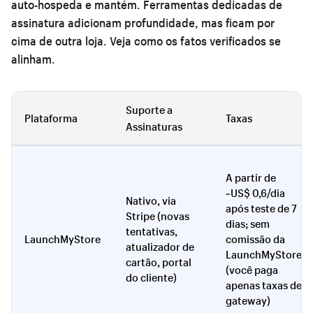
auto-hospeda e mantém. Ferramentas dedicadas de
assinatura adicionam profundidade, mas ficam por
cima de outra loja. Veja como os fatos verificados se
alinham.
Suporte a
Plataforma
Taxas
Assinaturas
A partir de
~US$ 0,6/dia
Nativo, via
após teste de 7
Stripe (novas
dias; sem
tentativas,
LaunchMyStore
comissão da
atualizador de
LaunchMyStore
cartão, portal
(você paga
do cliente)
apenas taxas de
gateway)