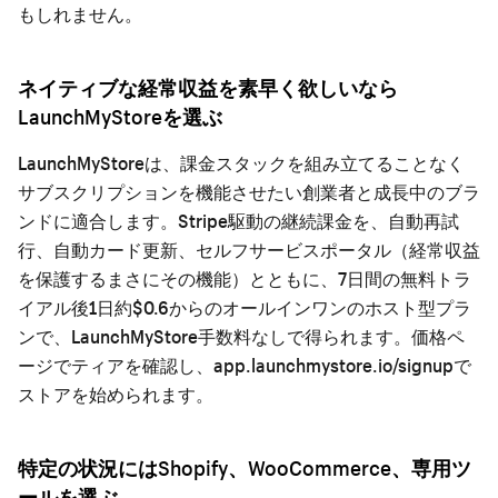
もしれません。
ネイティブな経常収益を素早く欲しいなら
LaunchMyStoreを選ぶ
LaunchMyStoreは、課金スタックを組み立てることなく
サブスクリプションを機能させたい創業者と成長中のブラ
ンドに適合します。Stripe駆動の継続課金を、自動再試
行、自動カード更新、セルフサービスポータル（経常収益
を保護するまさにその機能）とともに、7日間の無料トラ
イアル後1日約$0.6からのオールインワンのホスト型プラ
ンで、LaunchMyStore手数料なしで得られます。
価格ペ
ージ
でティアを確認し、
app.launchmystore.io/signup
で
ストアを始められます。
特定の状況にはShopify、WooCommerce、専用ツ
ールを選ぶ