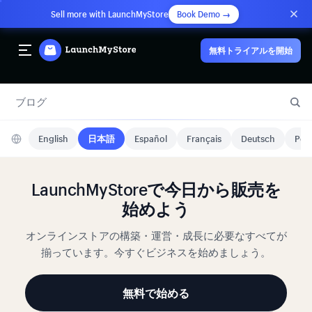
Sell more with LaunchMyStore
Book Demo →
無料トライアルを開始
ブログ
English
日本語
Español
Français
Deutsch
Port
LaunchMyStoreで今日から販売を
始めよう
オンラインストアの構築・運営・成長に必要なすべてが
揃っています。今すぐビジネスを始めましょう。
無料で始める