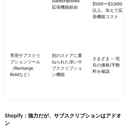
Subscriptions
$500〜$3,000
拡張機能経由
以上。加えて拡
張機能コスト
専用サブスクリ
別のストアに重
さまざま — 現
プションツール
ねられた深いサ
在の価格/手数
（Recharge、
ブスクリプショ
料を確認
Boldなど）
ン機能
Shopify：強力だが、サブスクリプションはアドオ
ン