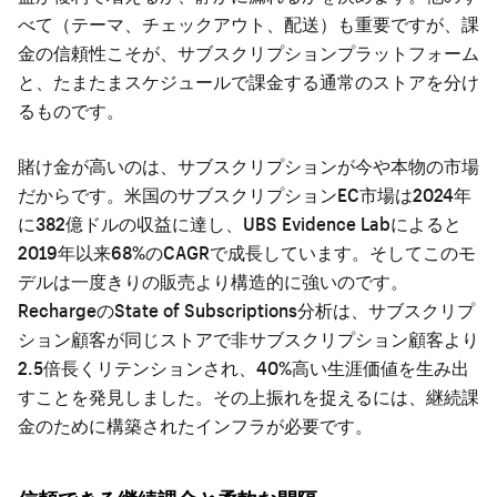
べて（テーマ、チェックアウト、配送）も重要ですが、課
金の信頼性こそが、サブスクリプションプラットフォーム
と、たまたまスケジュールで課金する通常のストアを分け
るものです。
賭け金が高いのは、サブスクリプションが今や本物の市場
だからです。米国のサブスクリプションEC市場は2024年
に382億ドルの収益に達し、UBS Evidence Labによると
2019年以来68%のCAGRで成長しています。そしてこのモ
デルは一度きりの販売より構造的に強いのです。
RechargeのState of Subscriptions分析は、サブスクリプ
ション顧客が同じストアで非サブスクリプション顧客より
2.5倍長くリテンションされ、40%高い生涯価値を生み出
すことを発見しました。その上振れを捉えるには、継続課
金のために構築されたインフラが必要です。