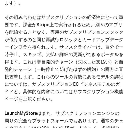
ます）。
その組み合わせはサブスクリプションの経済性にとって重
要です。課金がStripe上で実行されるため、別々のアプリ
を配線することなく、専用のサブスクリプションスタック
が依存するのと同じ再試行ロジックとカードアップデータ
ーインフラを得られます。サブスクライバーは、自分で一
時停止、スキップ、支払い詳細の更新ができるポータルを
得ます。これは非自発的チャーン（失敗した支払い）と自
発的チャーン（一時停止で防げたはずの解約）の両方に直
接攻撃します。これらのツールの背後にあるモデルの詳細
については、
サブスクリプションECビジネスモデル
のガ
イドと、具体的な内容については
サブスクリプション機能
ページ
をご覧ください。
LaunchMyStoreはまた、サブスクリプションエンジンの
周りの完全なプラットフォームでもあります。通常のチェ
ックアウト向けの30以上の決済ゲートウェイ、多通貨と