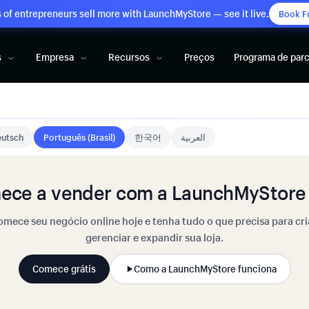
of entrepreneurs sell more with LaunchMyStore — see it live.
Book F
s
Empresa
Recursos
Preços
Programa de parc
utsch
Português (Brasil)
한국어
العربية
ece a vender com a LaunchMyStore 
mece seu negócio online hoje e tenha tudo o que precisa para cri
gerenciar e expandir sua loja.
Comece grátis
Como a LaunchMyStore funciona