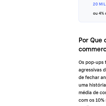
20 MI
ou 4% d
Por Que 
commerc
Os pop-ups 
agressivas 
de fechar an
uma históri
média de co
com os 10% 