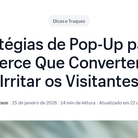
Dicas e Truques
tégias de Pop-Up p
rce Que Convert
Irritar os Visitante
|
|
|
ison
25 de janeiro de 2026
14 min de leitura
Atualizado em
22 