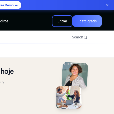
ree Demo →
eiros
Entrar
Teste grátis
Search
hoje
ar,