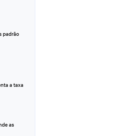
s padrão
nta a taxa
nde as