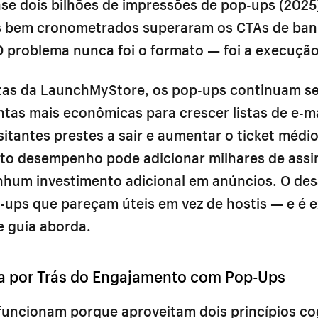
se dois bilhões de impressões de pop-ups (2025
s bem cronometrados superaram os CTAs de ban
O problema nunca foi o formato — foi a execução
istas da LaunchMyStore, os pop-ups continuam 
tas mais econômicas para crescer listas de e-ma
sitantes prestes a sair e aumentar o ticket médi
lto desempenho pode adicionar milhares de assi
hum investimento adicional em anúncios. O des
p-ups que pareçam úteis em vez de hostis — e é
e guia aborda.
ia por Trás do Engajamento com Pop-Ups
funcionam porque aproveitam dois princípios cog