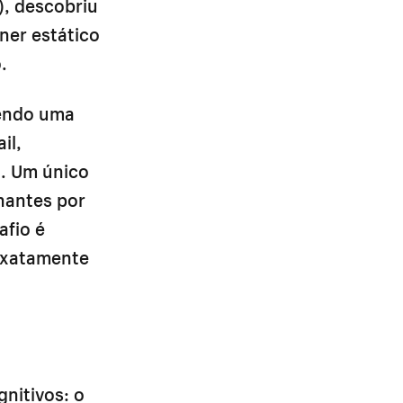
), descobriu
ner estático
.
sendo uma
il,
o. Um único
nantes por
afio é
 exatamente
nitivos: o