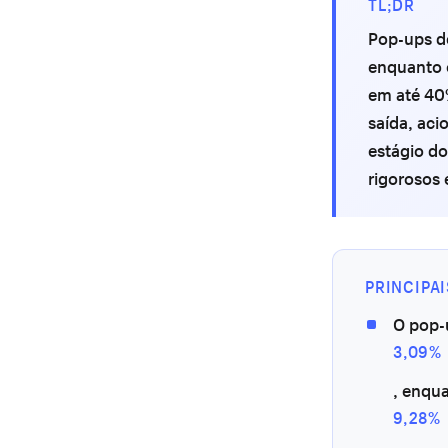
TL;DR
Pop-ups d
enquanto 
em até 40
saída, ac
estágio do
rigorosos
PRINCIPA
O pop-
3,09%
, enqu
9,28%