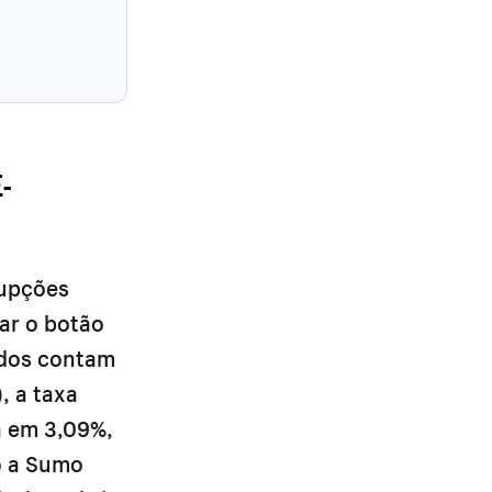
-
rupções
ar o botão
ados contam
, a taxa
a em 3,09%,
o a Sumo