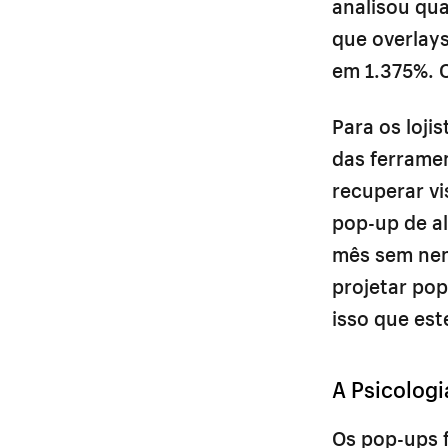
analisou qua
que overlay
em 1.375%. 
Para os loj
das ferramen
recuperar vi
pop-up de a
mês sem nen
projetar po
isso que est
A Psicolog
Os pop-ups 