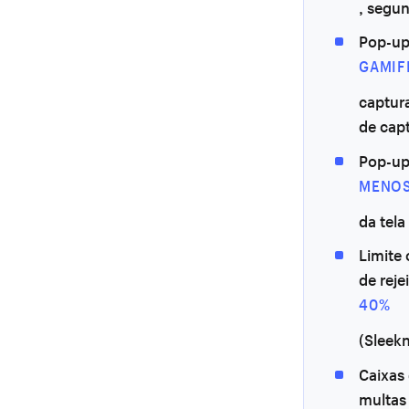
, segu
Pop-up
GAMIF
captur
de capt
Pop-up
MENOS
da tela
Limite 
de rej
40%
(Sleekn
Caixas
multas