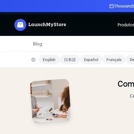
Thousands 
Produto
Blog
English
日本語
Español
Français
De
Com
Co