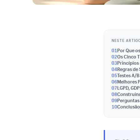
NESTE ARTIG
01
Por Que o
02
Os Cinco T
03
Princípios
04
Regras de 
05
Testes A/
06
Melhores 
07
LGPD, GDP
08
Construin
09
Perguntas
10
Conclusão