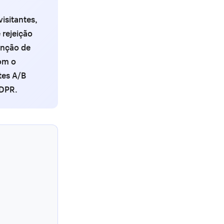
isitantes,
 rejeição
enção de
om o
tes A/B
GDPR.