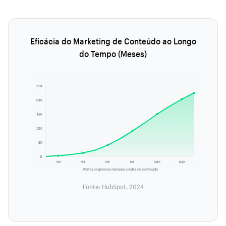
Eficácia do Marketing de Conteúdo ao Longo
do Tempo (Meses)
25K
20K
15K
10K
5K
0
M2
M4
M6
M8
M10
M12
Visitas orgânicas mensais vindas de conteúdo
Fonte: HubSpot, 2024