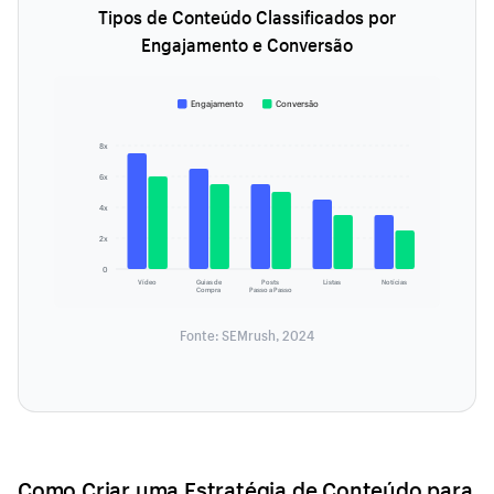
Tipos de Conteúdo Classificados por
Engajamento e Conversão
Engajamento
Conversão
8x
6x
4x
2x
0
Vídeo
Guias de
Posts
Listas
Notícias
Compra
Passo a Passo
Fonte: SEMrush, 2024
Como Criar uma Estratégia de Conteúdo para