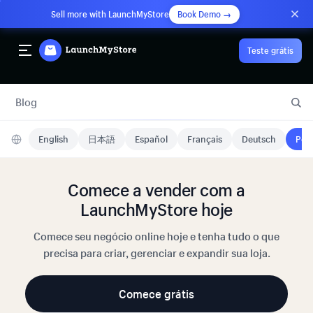
Sell more with LaunchMyStore
Book Demo →
Teste grátis
Blog
English
日本語
Español
Français
Deutsch
Port
Comece a vender com a
LaunchMyStore hoje
Comece seu negócio online hoje e tenha tudo o que
precisa para criar, gerenciar e expandir sua loja.
Comece grátis