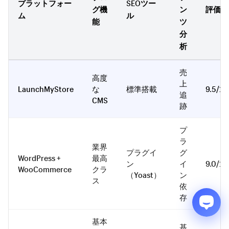
プラットフォー
SEOツー
グ機
ン
評価
ム
ル
能
ツ
分
析
売
高度
上
LaunchMyStore
な
標準搭載
9.5/10
追
CMS
跡
プ
ラ
業界
プラグイ
グ
WordPress +
最高
ン
イ
9.0/10
WooCommerce
クラ
（Yoast）
ン
ス
依
存
基本
基