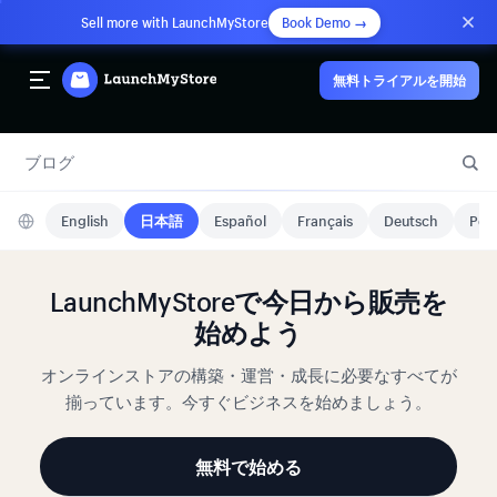
Sell more with LaunchMyStore
Book Demo →
無料トライアルを開始
ブログ
English
日本語
Español
Français
Deutsch
Port
LaunchMyStoreで今日から販売を
始めよう
オンラインストアの構築・運営・成長に必要なすべてが
揃っています。今すぐビジネスを始めましょう。
無料で始める