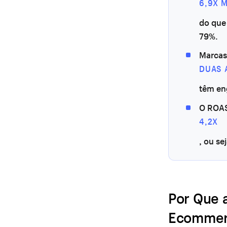
6,9X 
do que
79%.
Marcas
DUAS 
têm en
O ROAS
4,2X
, ou se
Por Que 
Ecommer