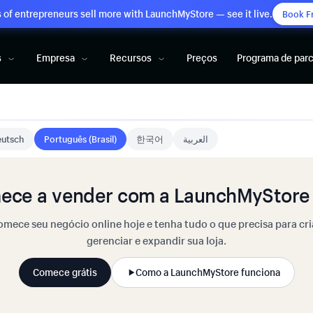
of entrepreneurs sell more with LaunchMyStore — see it live.
Book F
s
Empresa
Recursos
Preços
Programa de parc
utsch
Português (Brasil)
한국어
العربية
ece a vender com a LaunchMyStore 
mece seu negócio online hoje e tenha tudo o que precisa para cri
gerenciar e expandir sua loja.
Comece grátis
Como a LaunchMyStore funciona