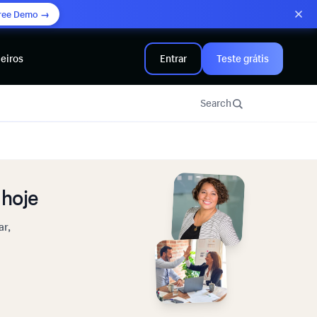
ree Demo →
eiros
Entrar
Teste grátis
Search
hoje
ar,