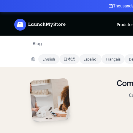
Thousands 
Produto
Blog
English
日本語
Español
Français
De
Com
Co