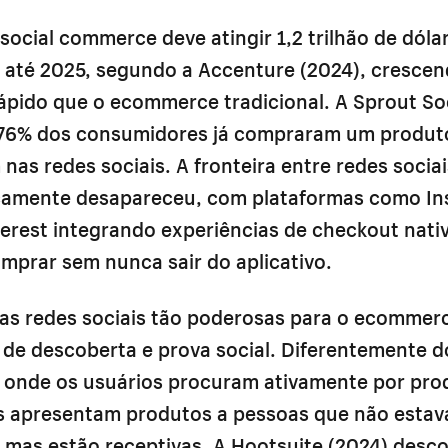
 social commerce deve atingir 1,2 trilhão de dóla
 até 2025, segundo a Accenture (2024), crescen
ápido que o ecommerce tradicional. A Sprout Soc
76% dos consumidores já compraram um produt
nas redes sociais. A fronteira entre redes socia
icamente desapareceu, com plataformas como In
terest integrando experiências de checkout nati
mprar sem nunca sair do aplicativo.
 as redes sociais tão poderosas para o ecommerc
de descoberta e prova social. Diferentemente d
 onde os usuários procuram ativamente por pro
is apresentam produtos a pessoas que não esta
 mas estão receptivas. A Hootsuite (2024) desc