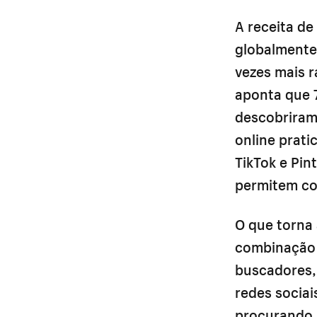
A receita de
globalmente
vezes mais r
aponta que 
descobriram 
online prat
TikTok e Pin
permitem co
O que torna
combinação 
buscadores,
redes socia
procurando,