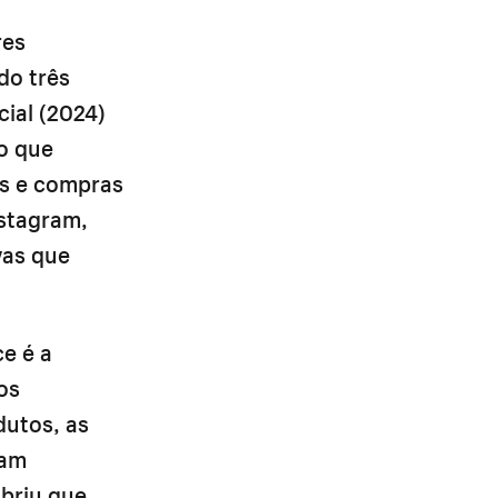
res
do três
ial (2024)
o que
is e compras
stagram,
vas que
e é a
os
dutos, as
vam
obriu que