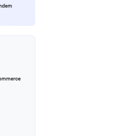
endem
ecommerce