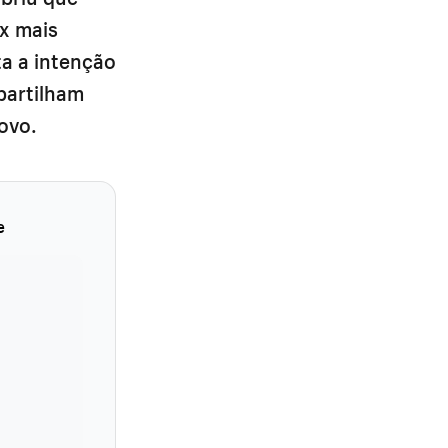
x mais
a a intenção
partilham
ovo.
e