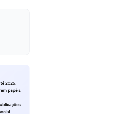
até 2025,
rem papéis
publicações
ocial