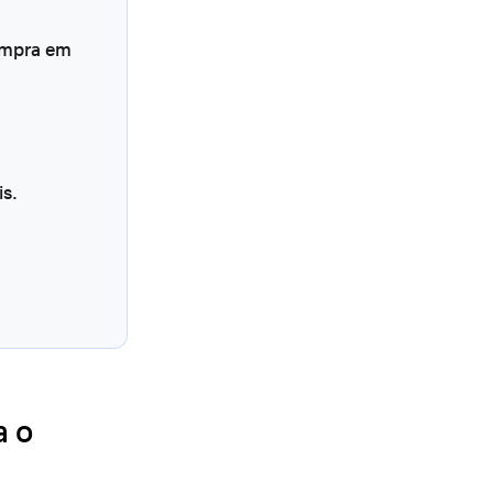
ompra em
s.
a o