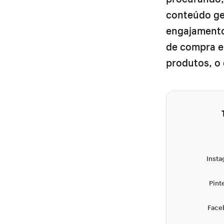
conteúdo ge
engajamento
de compra em
produtos, o 
Insta
Pint
Face