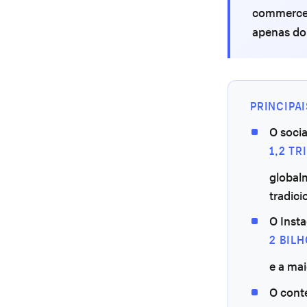
commerce 
apenas do
PRINCIPA
O soci
1,2 T
global
tradici
O Inst
2 BIL
e a ma
O cont