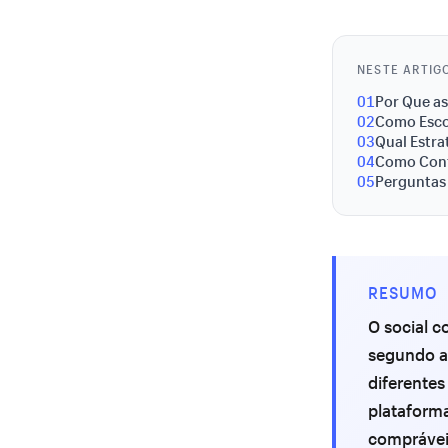
NESTE ARTIG
01
Por Que as
02
Como Escol
03
Qual Estr
04
Como Conf
05
Perguntas
RESUMO
O social c
segundo a
diferente
plataforma
comprávei