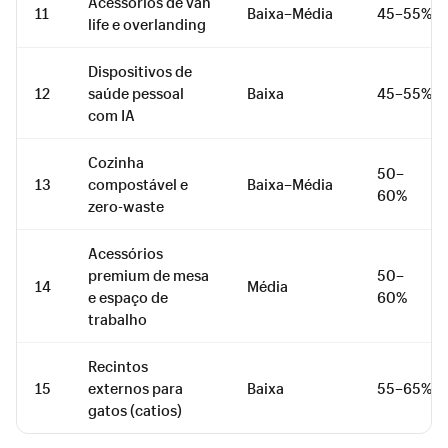
Acessórios de van
11
Baixa–Média
45–55%
life e overlanding
Dispositivos de
12
saúde pessoal
Baixa
45–55%
com IA
Cozinha
50–
13
compostável e
Baixa–Média
60%
zero-waste
Acessórios
premium de mesa
50–
14
Média
e espaço de
60%
trabalho
Recintos
15
externos para
Baixa
55–65%
gatos (catios)