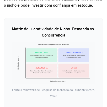
o nicho e pode investir com confiança em estoque.
Matriz de Lucratividade de Nicho: Demanda vs.
Concorrência
Quadrantes de Oportunidade de Nicho
MINA DE OURO
CAMPO DE BATALHA
Alta Demanda + Baixa Concorrência
Alta Demanda + Alta Concorrência
Nível de Demanda →
Entre agressivamente
Diferencie ou sub-nicho
ZONA MORTA
EVITAR
Baixa Demanda + Baixa Concorrência
Baixa Demanda + Alta Concorrência
O mercado pode não existir
Em declínio ou saturado
Nível de Concorrência →
Fonte: Framework de Pesquisa de Mercado do LaunchMyStore,
2026