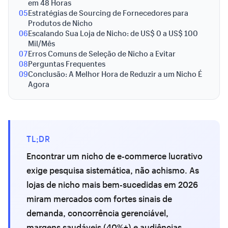
em 48 Horas
05
Estratégias de Sourcing de Fornecedores para
Produtos de Nicho
06
Escalando Sua Loja de Nicho: de US$ 0 a US$ 100
Mil/Mês
07
Erros Comuns de Seleção de Nicho a Evitar
08
Perguntas Frequentes
09
Conclusão: A Melhor Hora de Reduzir a um Nicho É
Agora
TL;DR
Encontrar um nicho de e-commerce lucrativo
exige pesquisa sistemática, não achismo. As
lojas de nicho mais bem-sucedidas em 2026
miram mercados com fortes sinais de
demanda, concorrência gerenciável,
margens saudáveis (40%+) e audiências