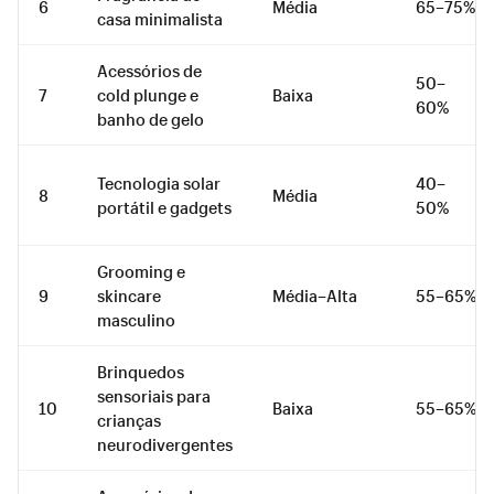
6
Média
65–75%
casa minimalista
Acessórios de
50–
7
cold plunge e
Baixa
60%
banho de gelo
Tecnologia solar
40–
8
Média
portátil e gadgets
50%
Grooming e
9
skincare
Média–Alta
55–65%
masculino
Brinquedos
sensoriais para
10
Baixa
55–65%
crianças
neurodivergentes