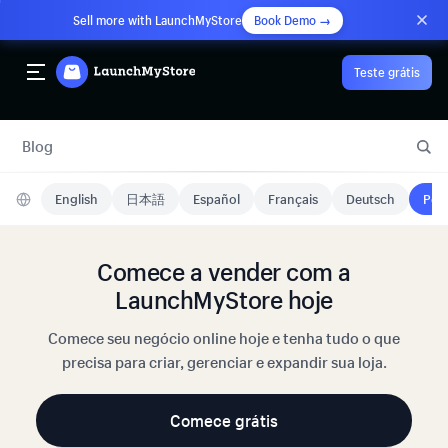
Sell more with LaunchMyStore
Book Demo →
Teste grátis
Blog
English
日本語
Español
Français
Deutsch
Port
Comece a vender com a
LaunchMyStore hoje
Comece seu negócio online hoje e tenha tudo o que
precisa para criar, gerenciar e expandir sua loja.
Comece grátis