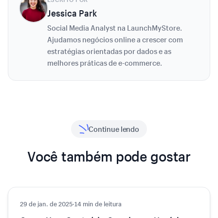
Jessica Park
Social Media Analyst na LaunchMyStore.
Ajudamos negócios online a crescer com
estratégias orientadas por dados e as
melhores práticas de e-commerce.
Continue lendo
Você também pode gostar
29 de jan. de 2025
Marketing
·
14 min de leitura