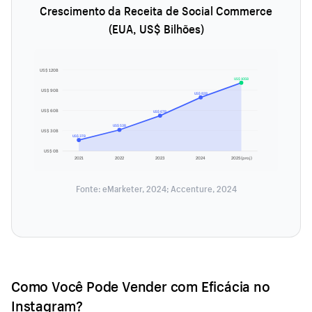
Crescimento da Receita de Social Commerce
(EUA, US$ Bilhões)
US$ 120B
US$ 105B
US$ 90B
US$ 82B
US$ 60B
US$ 67B
US$ 53B
US$ 30B
US$ 37B
US$ 0B
2021
2022
2023
2024
2025 (proj)
Fonte: eMarketer, 2024; Accenture, 2024
Como Você Pode Vender com Eficácia no
Instagram?