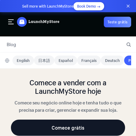
Sell more with LaunchMyStore
Book Demo →
Teste grátis
Blog
English
日本語
Español
Français
Deutsch
Port
Comece a vender com a
LaunchMyStore hoje
Comece seu negócio online hoje e tenha tudo o que
precisa para criar, gerenciar e expandir sua loja.
Comece grátis