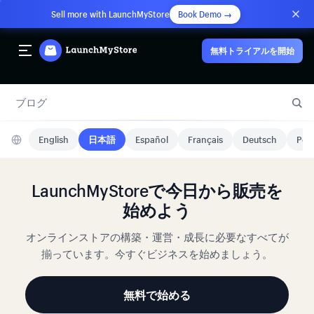
Sell more with LaunchMyStore
Book Demo →
無料トライアルを開始
ブログ
English
日本語
Español
Français
Deutsch
Port
LaunchMyStoreで今日から販売を
始めよう
オンラインストアの構築・運営・成長に必要なすべてが
揃っています。今すぐビジネスを始めましょう。
無料で始める