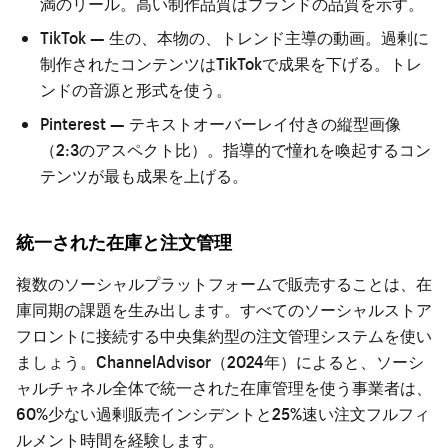
満のリール。高い制作品質はブランドの品質を示す。
TikTok
— 生の、本物の、トレンド主導の動画。過剰に
制作されたコンテンツはTikTokで成果を下げる。トレ
ンドの音源と形式を使う。
Pinterest
— テキストオーバーレイ付きの縦型画像
（2:3のアスペクト比）。指導的で憧れを喚起するコン
テンツが最も成果を上げる。
統一された在庫と注文管理
複数のソーシャルプラットフォームで販売することは、在
庫同期の課題を生み出します。すべてのソーシャルストア
フロントに接続する中央集約型の注文管理システムを使い
ましょう。ChannelAdvisor（2024年）によると、ソーシ
ャルチャネル全体で統一された在庫管理を使う事業者は、
60%少ない過剰販売インシデントと25%速い注文フルフィ
ルメント時間を経験します。