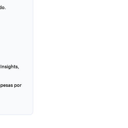
do.
Insights,
spesas por