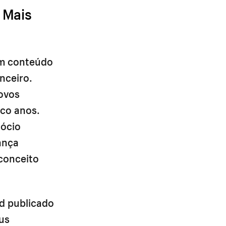
 Mais
um conteúdo
nceiro.
novos
co anos.
ócio
ança
 conceito
d publicado
us