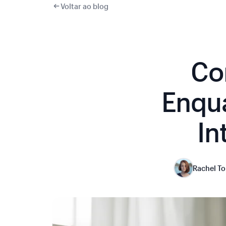
Voltar ao blog
Co
Enqu
In
Rachel To