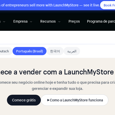
of entrepreneurs sell more with LaunchMyStore — see it live.
Book F
s
Empresa
Recursos
Preços
Programa de parc
utsch
Português (Brasil)
한국어
العربية
ece a vender com a LaunchMyStore 
mece seu negócio online hoje e tenha tudo o que precisa para cri
gerenciar e expandir sua loja.
Comece grátis
Como a LaunchMyStore funciona