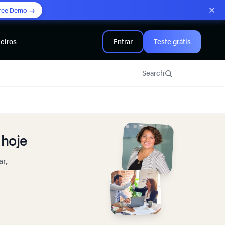
ree Demo →
eiros
Entrar
Teste grátis
Search
hoje
ar,