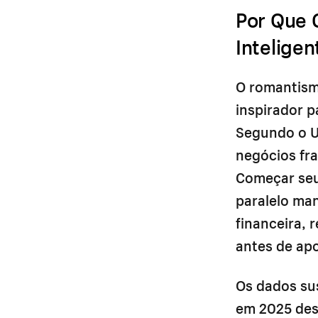
Por Que 
Intelige
O romantism
inspirador p
Segundo o U.
negócios fr
Começar se
paralelo ma
financeira, 
antes de apo
Os dados su
em 2025 des