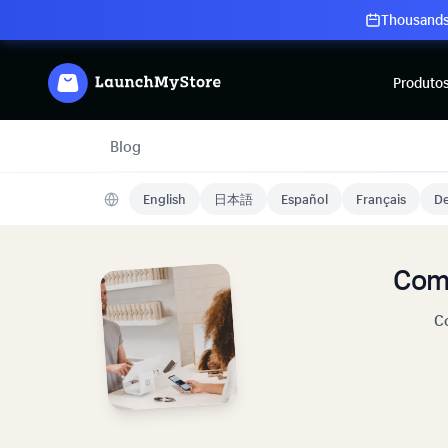
Thousands 
Produto
Blog
English
日本語
Español
Français
De
Com
Co