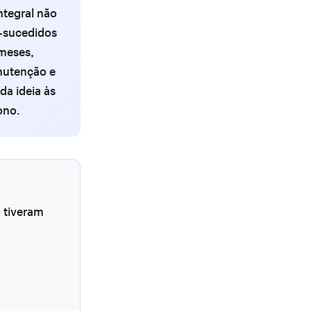
tegral não
m-sucedidos
 meses,
nutenção e
da ideia às
ono.
 tiveram