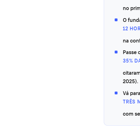
no prim
O fund
12 HO
na con
Passe 
35% D
citara
2025).
Vá para
TRÊS 
com se