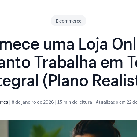
E-commerce
mece uma Loja Onl
anto Trabalha em 
tegral (Plano Realis
|
|
|
rres
8 de janeiro de 2026
15 min de leitura
Atualizado em
22 d