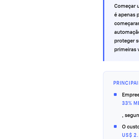
Começar u
é apenas 
começaram
automação
proteger s
primeiras 
PRINCIPA
Empree
33% M
, segu
O cust
US$ 2.