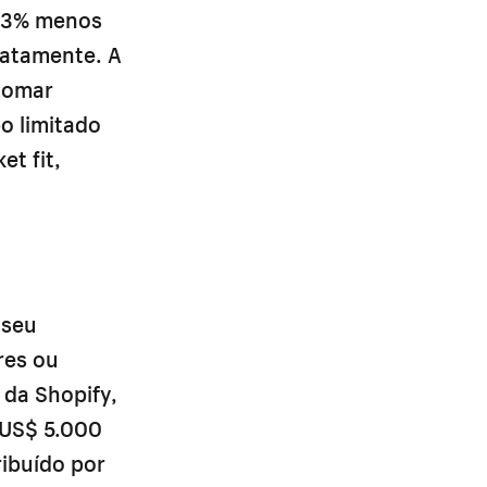
 33% menos
iatamente. A
 tomar
o limitado
t fit,
 seu
res ou
da Shopify,
–US$ 5.000
ibuído por