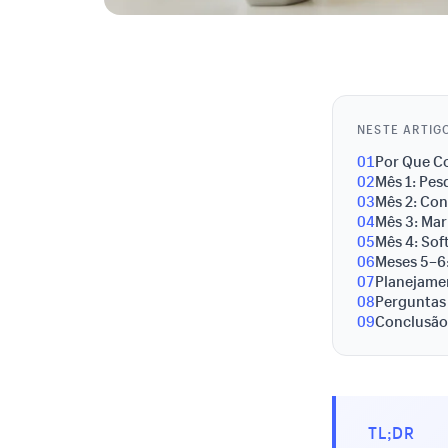
NESTE ARTIG
01
Por Que Co
02
Mês 1: Pes
03
Mês 2: Con
04
Mês 3: Ma
05
Mês 4: Sof
06
Meses 5–6:
07
Planejame
08
Perguntas
09
Conclusão:
TL;DR