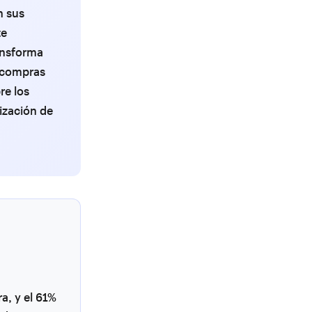
n sus
te
ansforma
 compras
re los
ización de
a, y el 61%