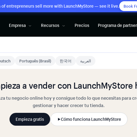
of entrepreneurs sell more with LaunchMyStore — see it live.
Book F
Empresa
Recursos
Precios
Programa de partne
utsch
Português (Brasil)
한국어
العربية
pieza a vender con LaunchMyStore 
za tu negocio online hoy y consigue todo lo que necesitas para cr
gestionar y hacer crecer tu tienda.
Empieza gratis
Cómo funciona LaunchMyStore