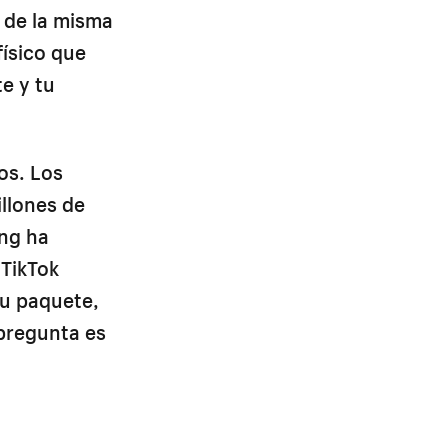
 de la misma
ísico que
e y tu
os. Los
llones de
ing ha
 TikTok
tu paquete,
 pregunta es