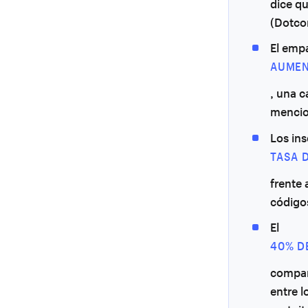
dice q
(Dotco
El emp
AUMEN
, una c
mencion
Los in
TASA 
frente 
código
El
40% D
compar
entre l