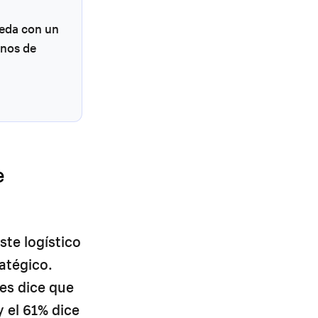
seda con un
enos de
e
te logístico
ratégico.
es dice que
 el 61% dice