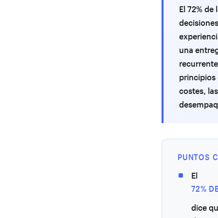
El 72% de 
decisione
experienc
una entre
recurrentes
principios
costes, la
desempaqu
PUNTOS C
El
72% D
dice qu