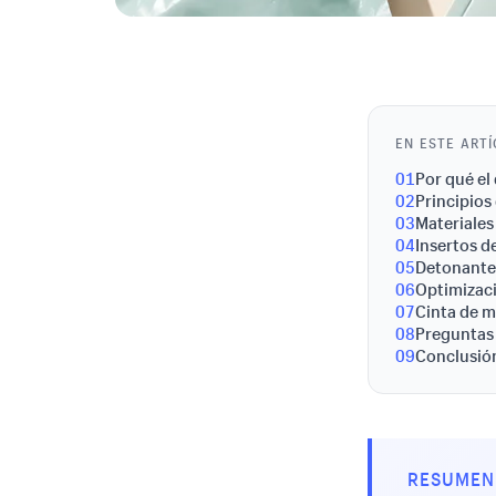
EN ESTE ART
01
Por qué el
02
Principio
03
Materiales
04
Insertos 
05
Detonantes
06
Optimizac
07
Cinta de m
08
Preguntas
09
Conclusión
RESUMEN