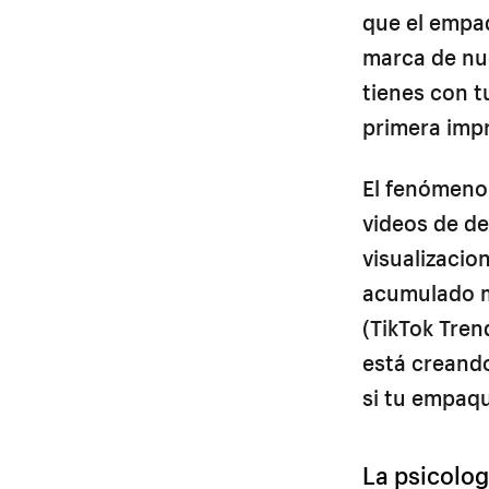
que el empa
marca de nu
tienes con t
primera imp
El fenómeno
videos de d
visualizacio
acumulado má
(TikTok Tren
está creando
si tu empaqu
La psicolo