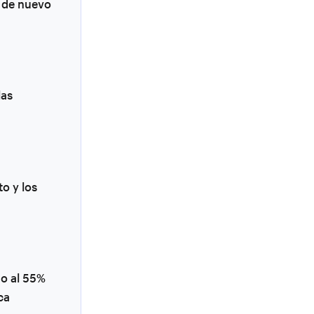
 de nuevo
las
to y los
do al 55%
ca