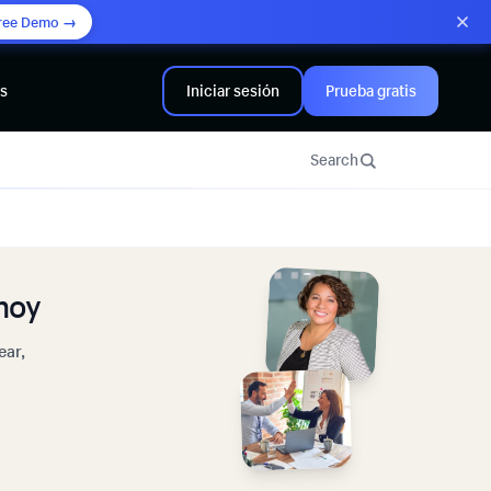
ree Demo →
rs
Iniciar sesión
Prueba gratis
Search
hoy
ear,