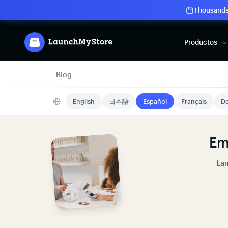
Thousands 
Productos
Blog
English
日本語
Español
Français
De
Em
Lan