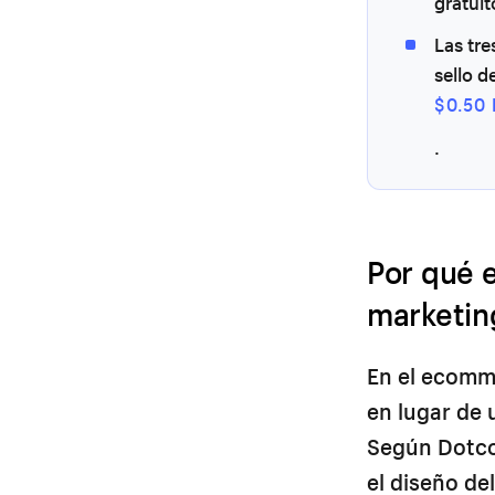
gratuit
Las tre
sello d
$0.50
.
Por qué 
marketing
En el ecomm
en lugar de 
Según Dotco
el diseño de