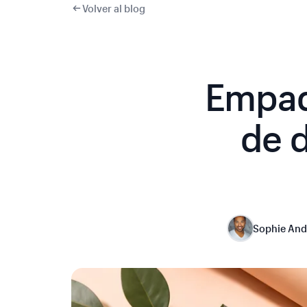
Volver al blog
Empaq
de 
Sophie And