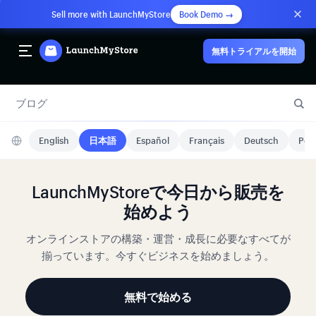
Sell more with LaunchMyStore
Book Demo →
無料トライアルを開始
ブログ
English
日本語
Español
Français
Deutsch
Port
LaunchMyStoreで今日から販売を
始めよう
オンラインストアの構築・運営・成長に必要なすべてが
揃っています。今すぐビジネスを始めましょう。
無料で始める