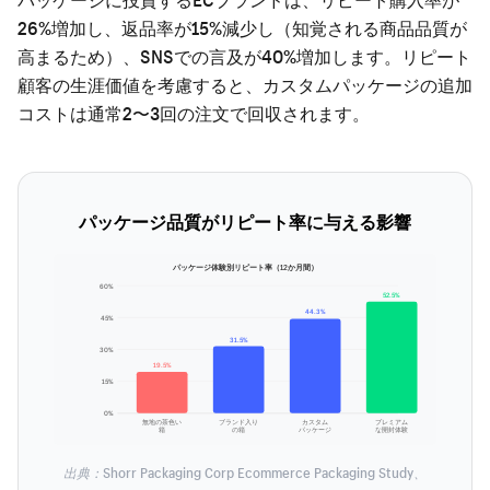
26%増加し、返品率が15%減少し（知覚される商品品質が
高まるため）、SNSでの言及が40%増加します。リピート
顧客の生涯価値を考慮すると、カスタムパッケージの追加
コストは通常2〜3回の注文で回収されます。
パッケージ品質がリピート率に与える影響
パッケージ体験別リピート率（12か月間）
60%
52.5%
44.3%
45%
31.5%
30%
19.5%
15%
0%
無地の茶色い
ブランド入り
カスタム
プレミアム
箱
の箱
パッケージ
な開封体験
出典：Shorr Packaging Corp Ecommerce Packaging Study、