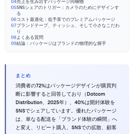
04
売上を生み出すパッケージ同梱物
05
SNSシェアのトリガー：カメラのためにデザインす
る
06
コスト最適化：低予算でのプレミアムパッケージ
07
ブランドテープ、ティッシュ、そして小さなこだわ
り
08
よくある質問
09
結論：パッケージはブランドの物理的な握手
まとめ
消費者の72%はパッケージデザインが購買判
断に影響すると回答しており（Dotcom
Distribution、2025年）、40%は開封体験を
SNSでシェアしています。優れたパッケージ
は、単なる配送を「ブランド体験の瞬間」へ
と変え、リピート購入、SNSでの拡散、顧客