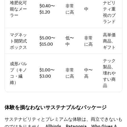
堆肥化可
ナビリ
$0.40〜
非常
能なメー
中
ティ重
$1.20
に高
ラー
視のブ
ランド
マグネッ
高単価
$5.00〜
低〜
非常
ト開閉式
商品、
$15.00
中
に高
ボックス
ギフト
テック
成形パル
製品、
プ（キノ
$1.00〜
非常
中〜
壊れや
コ・繊
$3.00
に高
高
すい商
維）
品
体験を損なわないサステナブルなパッケージ
サステナビリティとプレミアムな体験は、両立できないも
のではありません。Allbirds、Patagonia、Who Gives A