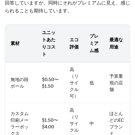
回答していますが、同時にそれがプレミアムに見え、感じ
られることも期待しています。
ユニッ
プレ
トあた
エコ
最適な
素材
ミア
りコス
評価
用途
ム感
ト
高
（リ
予算重
無地の段
$0.50〜
サイ
低
視の店
ボール
$1.50
クル
舗
可）
高
カスタム
ほとん
（リ
印刷メー
$1.50〜
どのEC
サイ
中
ラーボッ
$4.00
ブラン
クル
クス
ド