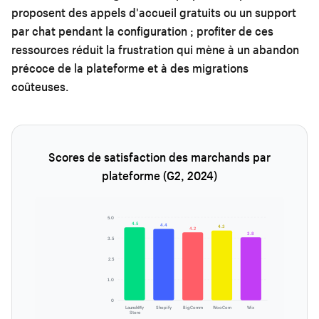
proposent des appels d'accueil gratuits ou un support
par chat pendant la configuration ; profiter de ces
ressources réduit la frustration qui mène à un abandon
précoce de la plateforme et à des migrations
coûteuses.
Scores de satisfaction des marchands par
plateforme (G2, 2024)
5.0
4.5
4.4
4.3
4.2
3.8
3.5
2.5
1.0
0
LaunchMy
Shopify
BigComm
WooCom
Wix
Store