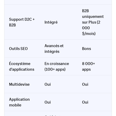
B2B
uniquement
Support D2C +
E
Intégré
sur Plus (2
B2B
r
000
$/mois)
Avancés et
E
Outils SEO
Bons
intégrés
e
Écosystème
En croissance
8 000+
5
d'applications
(100+ apps)
apps
e
E
Multidevise
Oui
Oui
r
Application
Oui
Oui
T
mobile