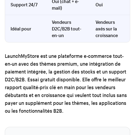
Oui (chat + e-
C
Support 24/7
Oui
mail)
u
Vendeurs
Vendeurs
C
Idéal pour
D2C/B2B tout-
axés sur la
t
en-un
croissance
LaunchMyStore
est une plateforme e-commerce tout-
en-un avec des thèmes premium, une intégration de
paiement intégrée, la gestion des stocks et un support
D2C/B2B. Essai gratuit disponible. Elle offre le meilleur
rapport qualité-prix clé en main pour les vendeurs
débutants et en croissance qui veulent tout inclus sans
payer un supplément pour les thèmes, les applications
ou les fonctionnalités B2B.