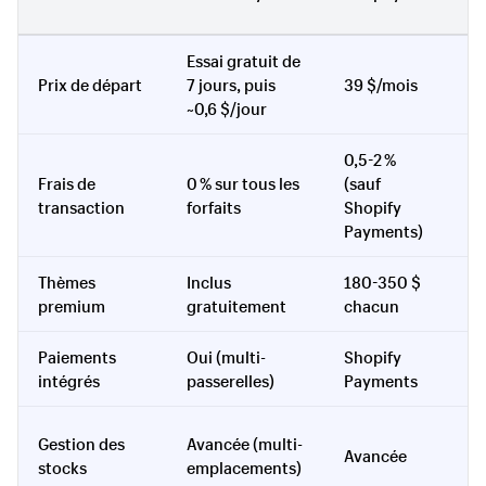
Essai gratuit de
G
Prix de départ
7 jours, puis
39 $/mois
h
~0,6 $/jour
1
0,5-2 %
0
Frais de
0 % sur tous les
(sauf
p
transaction
forfaits
Shopify
a
Payments)
Thèmes
Inclus
180-350 $
0
premium
gratuitement
chacun
Paiements
Oui (multi-
Shopify
N
intégrés
passerelles)
Payments
r
B
Gestion des
Avancée (multi-
Avancée
(
stocks
emplacements)
p