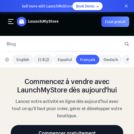
Sell more with LaunchMyStore
Book Demo →
Essai gratuit
Blog
English
日本語
Español
Français
Deutsch
Port
Commencez à vendre avec
LaunchMyStore dès aujourd'hui
Lancez votre activité en ligne dès aujourd'hui avec
tout ce qu'il faut pour créer, gérer et développer votre
boutique.
Commencer gratuitement