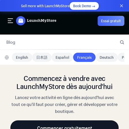
Sell more with LaunchMyStore
Book Demo →
Essai gratuit
Blog
English
日本語
Español
Français
Deutsch
Port
Commencez à vendre avec
LaunchMyStore dès aujourd'hui
Lancez votre activité en ligne dès aujourd'hui avec
tout ce qu'il faut pour créer, gérer et développer votre
boutique.
Commencer gratuitement