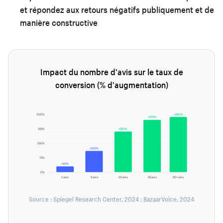
et répondez aux retours négatifs publiquement et de
manière constructive
Impact du nombre d'avis sur le taux de
conversion (% d'augmentation)
300%
+280%
+270%
225%
+210%
150%
+110%
75%
+10%
0%
1 avis
5 avis
10 avis
25 avis
50+ avis
Source : Spiegel Research Center, 2024 ; BazaarVoice, 2024