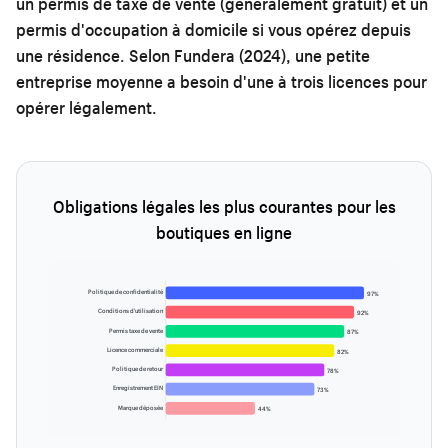
un permis de taxe de vente (généralement gratuit) et un
permis d'occupation à domicile si vous opérez depuis
une résidence. Selon Fundera (2024), une petite
entreprise moyenne a besoin d'une à trois licences pour
opérer légalement.
Obligations légales les plus courantes pour les
boutiques en ligne
Politique de confidentialité
97%
Conditions d'utilisation
92%
Permis taxe de vente
87%
Licence commerciale
82%
Politique de retour
78%
Enregistrement EIN
73%
Marque déposée
44%