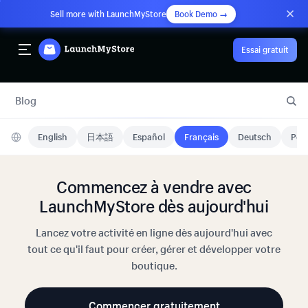
Sell more with LaunchMyStore
Book Demo →
Essai gratuit
Blog
English
日本語
Español
Français
Deutsch
Port
Commencez à vendre avec
LaunchMyStore dès aujourd'hui
Lancez votre activité en ligne dès aujourd'hui avec
tout ce qu'il faut pour créer, gérer et développer votre
boutique.
Commencer gratuitement