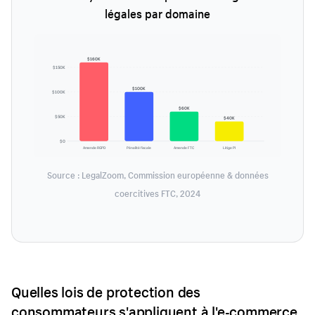
légales par domaine
$160K
$150K
$100K
$100K
$60K
$50K
$40K
$0
Amende RGPD
Pénalité fiscale
Amende FTC
Litige PI
Source : LegalZoom, Commission européenne & données
coercitives FTC, 2024
Quelles lois de protection des
consommateurs s'appliquent à l'e-commerce