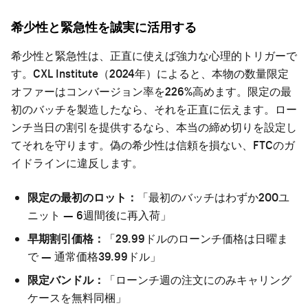
希少性と緊急性を誠実に活用する
希少性と緊急性は、正直に使えば強力な心理的トリガーで
す。CXL Institute（2024年）によると、本物の数量限定
オファーはコンバージョン率を226%高めます。限定の最
初のバッチを製造したなら、それを正直に伝えます。ロー
ンチ当日の割引を提供するなら、本当の締め切りを設定し
てそれを守ります。偽の希少性は信頼を損ない、FTCのガ
イドラインに違反します。
限定の最初のロット：
「最初のバッチはわずか200ユ
ニット — 6週間後に再入荷」
早期割引価格：
「29.99ドルのローンチ価格は日曜ま
で — 通常価格39.99ドル」
限定バンドル：
「ローンチ週の注文にのみキャリング
ケースを無料同梱」