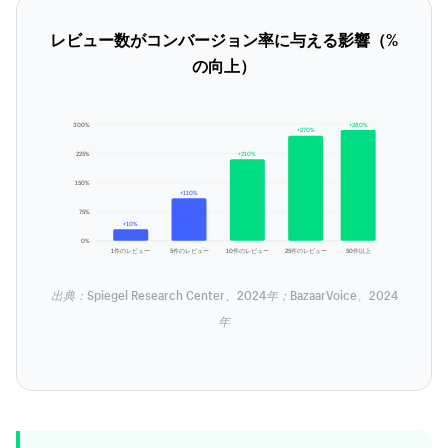
レビュー数がコンバージョン率に与える影響（%
の向上）
300%
+280%
+270%
225%
+210%
150%
+110%
75%
+10%
0%
1件のレビュー
5件のレビュー
10件のレビュー
25件のレビュー
50件以上
出典：Spiegel Research Center、2024年；BazaarVoice、2024
年