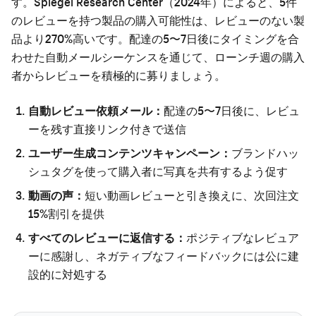
す。Spiegel Research Center（2024年）によると、5件
のレビューを持つ製品の購入可能性は、レビューのない製
品より270%高いです。配達の5〜7日後にタイミングを合
わせた自動メールシーケンスを通じて、ローンチ週の購入
者からレビューを積極的に募りましょう。
自動レビュー依頼メール：
配達の5〜7日後に、レビュ
ーを残す直接リンク付きで送信
ユーザー生成コンテンツキャンペーン：
ブランドハッ
シュタグを使って購入者に写真を共有するよう促す
動画の声：
短い動画レビューと引き換えに、次回注文
15%割引を提供
すべてのレビューに返信する：
ポジティブなレビュア
ーに感謝し、ネガティブなフィードバックには公に建
設的に対処する