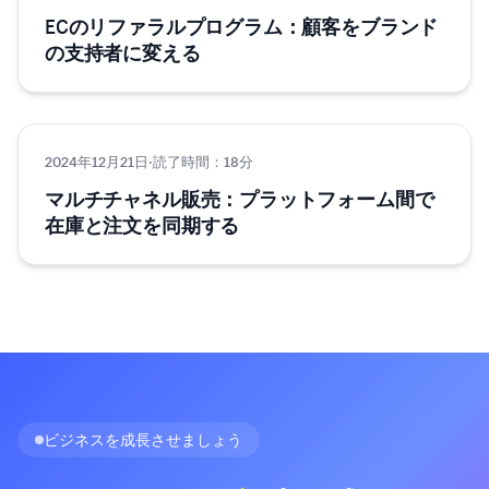
ECのリファラルプログラム：顧客をブランド
の支持者に変える
2024年12月21日
グロース
·
読了時間：18分
マルチチャネル販売：プラットフォーム間で
在庫と注文を同期する
ビジネスを成長させましょう