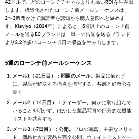
42ドルで、どのローンチチャネルよりも高いROIを生み出
します。構造化されたローンチ前メールシーケンスは、
2〜3週間かけて購読者を認知から購入意図へと温めま
す。Klaviyo（2024年）によると、5通以上のローンチ前
メールを送るECブランドは、単一の告知を送るブランド
より3.2倍多いローンチ当日の収益を生み出します。
5通のローンチ前メールシーケンス
メール1（-21日目）：問題のメール。
製品に触れず
に、製品が解決する痛点を描写する。共感と好奇心を
築く
メール2（-14日目）：ティーザー。
何かに取り組んで
いることを明かす。ぼかした製品写真や部分的な機能
リストを共有する
メール3（-7日目）：公開。
プロの写真、主要なメリッ
ト、価格付きで製品を完全公開。ウェイトリストペー