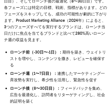
日目）、そしてローンチ後の最適化（8〜30日目）です。
各フェーズには特定の目標、戦術、指標があります。どの
フェーズをスキップしても、成功の可能性が劇的に下がり
ます。Product Marketing Alliance（2024年）によると、
3つのフェーズすべてを実行するブランドは、ローンチ当
日だけに焦点を当てるブランドと比べて280%高いローン
チ週の収益を見ます。
ローンチ前（-30日〜-1日）：
期待を築き、ウェイトリ
ストを増やし、コンテンツを撒き、レビューを確保す
る
ローンチ週（1〜7日目）：
連携したマーケティング一
斉攻勢を実行し、希少性を活用し、緊急性を促す
ローンチ後（8〜30日目）：
フィードバックを集め、
広告を最適化し、訪問者をリターゲティングし、社会
的証明を築く