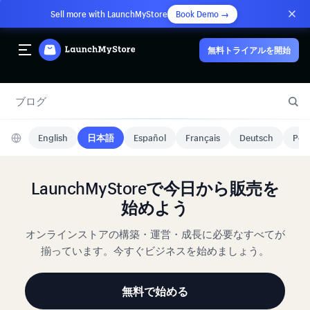
Sell more with LaunchMyStore
Book Demo →
無料トライアルを開始
ブログ
English
日本語
Español
Français
Deutsch
Port
LaunchMyStoreで今日から販売を
始めよう
オンラインストアの構築・運営・成長に必要なすべてが
揃っています。今すぐビジネスを始めましょう。
無料で始める