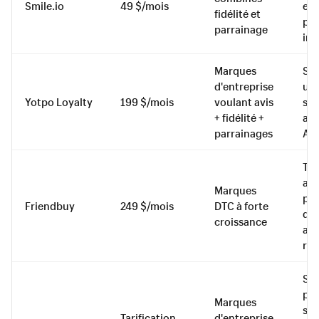
Smile.io
49 $/mois
en 
fidélité et
pla
parrainage
int
Marques
Sui
d'entreprise
uni
Yotpo Loyalty
199 $/mois
voulant avis
se
+ fidélité +
ava
parrainages
A/
Tes
ava
Marques
per
Friendbuy
249 $/mois
DTC à forte
de 
croissance
att
re
Sup
pr
Marques
se
Tarification
d'entreprise