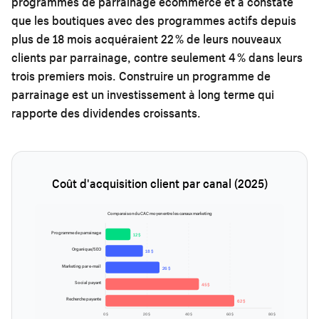
programmes de parrainage ecommerce et a constaté
que les boutiques avec des programmes actifs depuis
plus de 18 mois acquéraient 22 % de leurs nouveaux
clients par parrainage, contre seulement 4 % dans leurs
trois premiers mois. Construire un programme de
parrainage est un investissement à long terme qui
rapporte des dividendes croissants.
Coût d'acquisition client par canal (2025)
Comparaison du CAC moyen entre les canaux marketing
Programme de parrainage
12 $
Organique/SEO
18 $
Marketing par e-mail
26 $
Social payant
45 $
Recherche payante
62 $
0 $
20 $
40 $
60 $
80 $