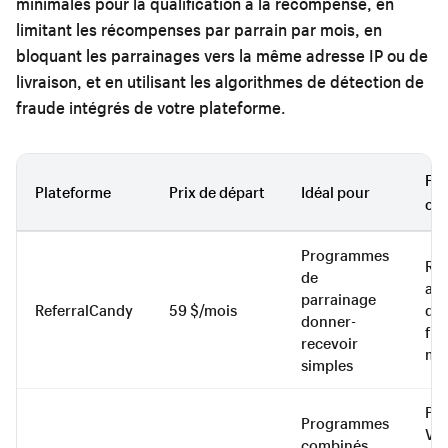
minimales pour la qualification à la récompense, en
limitant les récompenses par parrain par mois, en
bloquant les parrainages vers la même adresse IP ou de
livraison, et en utilisant les algorithmes de détection de
fraude intégrés de votre plateforme.
Fon
Plateforme
Prix de départ
Idéal pour
clé
Programmes
Ré
de
aut
parrainage
ReferralCandy
59 $/mois
dét
donner-
fra
recevoir
mul
simples
Poi
Programmes
VIP
combinés