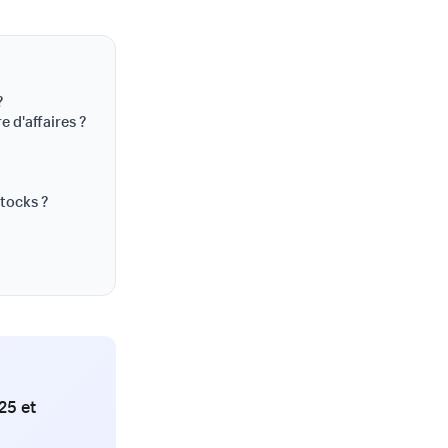
?
 d'affaires ?
stocks ?
025 et