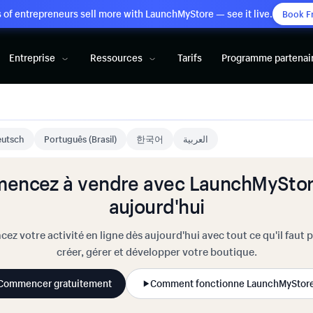
of entrepreneurs sell more with LaunchMyStore — see it live.
Book F
Entreprise
Ressources
Tarifs
Programme partenai
utsch
Português (Brasil)
한국어
العربية
encez à vendre avec LaunchMyStor
aujourd'hui
cez votre activité en ligne dès aujourd'hui avec tout ce qu'il faut 
créer, gérer et développer votre boutique.
Commencer gratuitement
Comment fonctionne LaunchMyStor