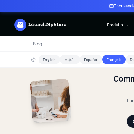
Thousands 
Produits
Blog
English
日本語
Español
Français
De
Comm
Lan