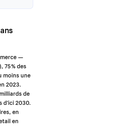
dans
ommerce —
), 75 % des
au moins une
 en 2023.
milliards de
s d'ici 2030.
ires, en
etail en