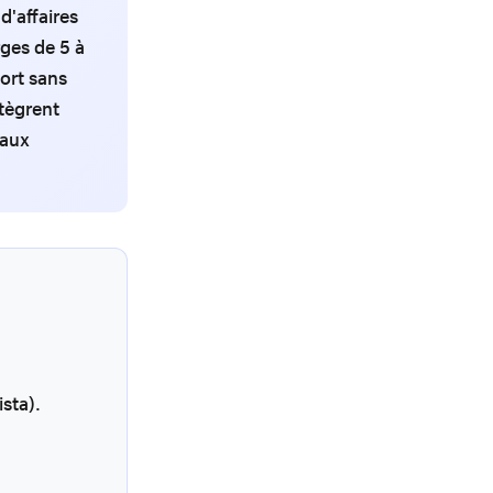
d'affaires
ges de 5 à
port sans
tègrent
 aux
ista).