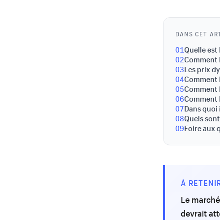
DANS CET AR
01
Quelle est
02
Comment le
03
Les prix d
04
Comment le
05
Comment l'
06
Comment l'
07
Dans quoi i
08
Quels sont
09
Foire aux 
À RETENI
Le marché d
devrait att