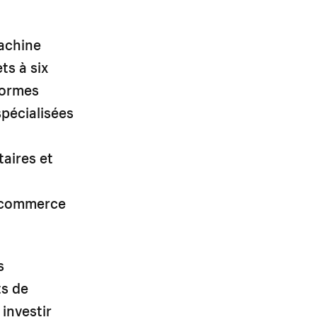
machine
ts à six
eformes
pécialisées
aires et
'ecommerce
s
ts de
investir