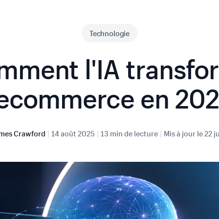
Technologie
mment l'IA transfo
'ecommerce en 20
|
|
|
mes Crawford
14 août 2025
13 min de lecture
Mis à jour le
22 j