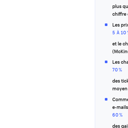
plus qu
chiffre
Les pr
5 À 10
et le c
(McKin
Les ch
70 %
des tic
moyen 
Commen
e-mails
60 %
des gai