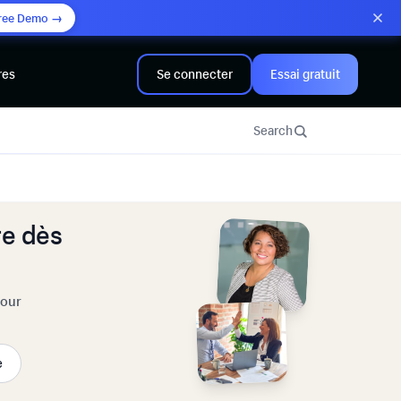
ree Demo →
res
Se connecter
Essai gratuit
Search
e dès
pour
e