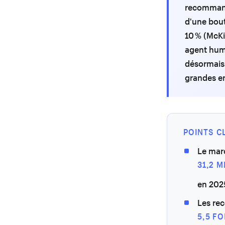
recommanda
d'une bout
10 % (McKi
agent hum
désormais 
grandes en
POINTS C
Le marc
31,2 
en 2025
Les re
5,5 FO