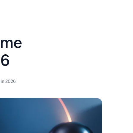
rme
26
uin 2026