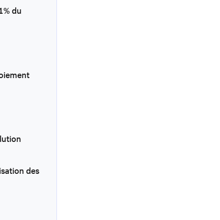
1 % du
ploiement
lution
sation des