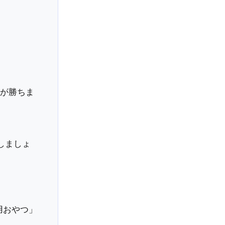
計算が勝ちま
証しましょ
用おやつ」