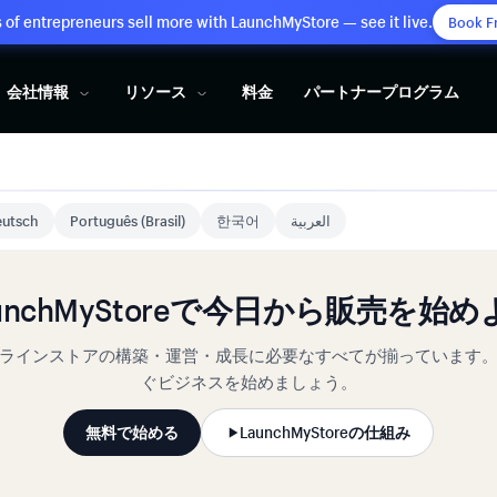
of entrepreneurs sell more with LaunchMyStore — see it live.
Book F
会社情報
リソース
料金
パートナープログラム
utsch
Português (Brasil)
한국어
العربية
aunchMyStoreで今日から販売を始め
ラインストアの構築・運営・成長に必要なすべてが揃っています
ぐビジネスを始めましょう。
無料で始める
LaunchMyStoreの仕組み