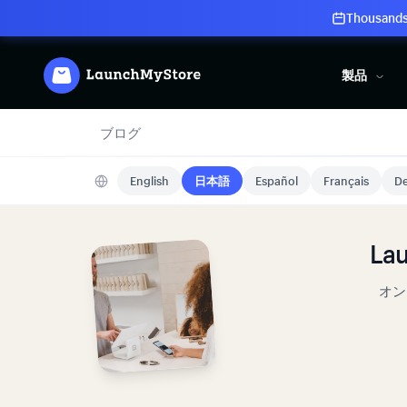
Thousands 
製品
ブログ
English
日本語
Español
Français
De
L
オン