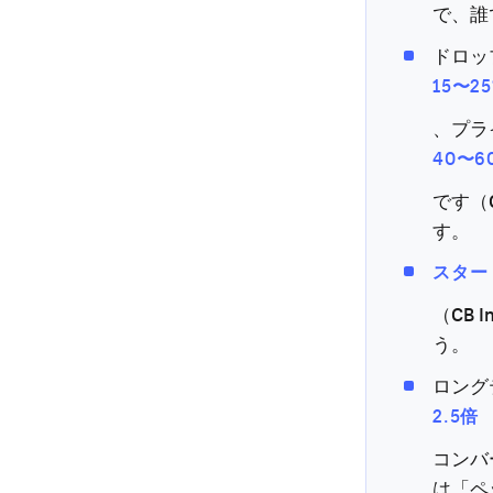
で、誰
ドロッ
15〜2
、プラ
40〜6
です（G
す。
スター
（CB 
う。
ロング
2.5倍
コンバ
は「ペ