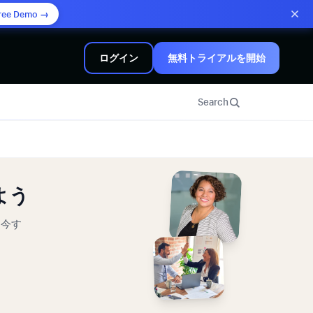
ree Demo →
ログイン
無料トライアルを開始
Search
よう
。今す