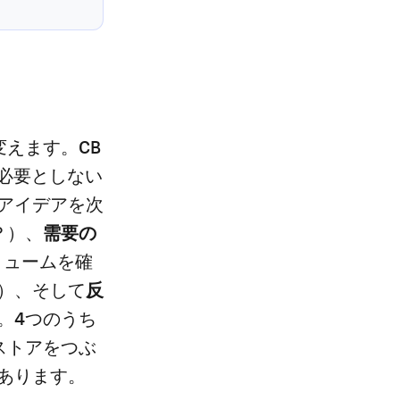
えます。CB
も必要としない
アイデアを次
？）、
需要の
リュームを確
）、そして
反
。4つのうち
ストアをつぶ
あります。