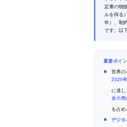
定番の物
ルを得る）で
年）、制
です。以
重要ポイ
世界の
2025
に達し
全小売の
を占め
デジタ