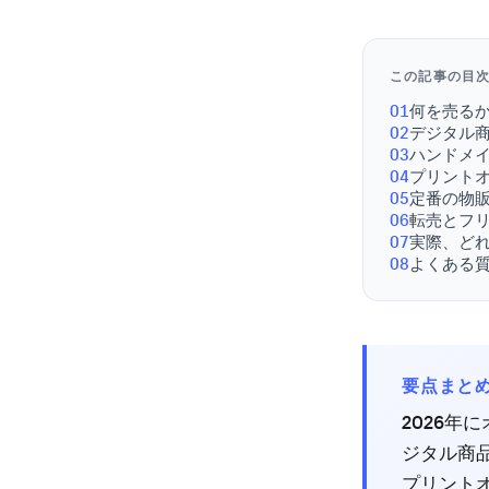
この記事の目
01
何を売る
02
デジタル
03
ハンドメ
04
プリント
05
定番の物
06
転売とフリ
07
実際、ど
08
よくある
要点まと
2026
ジタル商
プリント