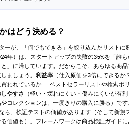
かはどう決める？
ルターが、「何でもできる」を絞り込んだリストに変
s（2024年）は、スタートアップの失敗の35%を「誰
こと」に帰しています。だからこそ、あらゆる商品
点しましょう。
利益率
（仕入原価を3倍にできるか
に買われているか — ベストセラーリストや検索ボ
のしやすさ
（軽い・壊れにくい・傷みにくいが有利
品やコレクションは、一度きりの購入に勝る）です
点なら、検証テストの価値があります（そして
新規
ける価値も）。フレームワークは
商品検証ガイド
に