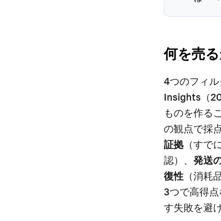
何を売る
4つのフィ
Insight
ものを作る
の観点で採
証拠
（すで
認）、
発送
復性
（消耗
3つで高得
す失敗
を避