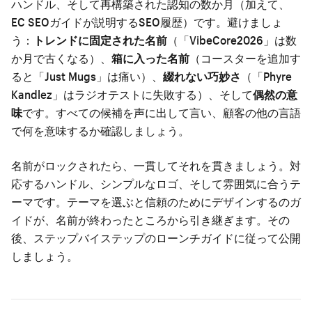
ハンドル、そして再構築された認知の数か月（加えて、
EC SEOガイド
が説明するSEO履歴）です。避けましょ
う：
トレンドに固定された名前
（「VibeCore2026」は数
か月で古くなる）、
箱に入った名前
（コースターを追加す
ると「Just Mugs」は痛い）、
綴れない巧妙さ
（「Phyre
Kandlez」はラジオテストに失敗する）、そして
偶然の意
味
です。すべての候補を声に出して言い、顧客の他の言語
で何を意味するか確認しましょう。
名前がロックされたら、一貫してそれを貫きましょう。対
応するハンドル、シンプルなロゴ、そして雰囲気に合うテ
ーマです。
テーマを選ぶ
と
信頼のためにデザインする
のガ
イドが、名前が終わったところから引き継ぎます。その
後、
ステップバイステップのローンチガイド
に従って公開
しましょう。