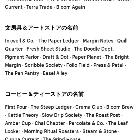
Current · Terra Trade · Bloom Again
文房具＆アートストアの名前
Inkwell & Co. · The Paper Ledger · Margin Notes · Quill
Quarter · Fresh Sheet Studio · The Doodle Dept. ·
Pigment Parlor · Draft & Dot · Paper Planet · The Bright
Margin · Scribble Society · Folio Field · Press & Petal ·
The Pen Pantry · Easel Alley
コーヒー＆ティーストアの名前
First Pour · The Steep Ledger · Crema Club · Bloom Brew
· Kettle Theory · Slow Drip Society · The Roast Post ·
Amber Cup · Chai Chapter · Percolate & Co. · The Leaf
Locker · Morning Ritual Roasters · Steam & Stone ·
Cuppa Current · The Grind House