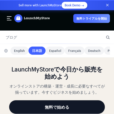
Sell more with LaunchMyStore
Book Demo →
無料トライアルを開始
ブログ
English
日本語
Español
Français
Deutsch
Port
LaunchMyStoreで今日から販売を
始めよう
オンラインストアの構築・運営・成長に必要なすべてが
揃っています。今すぐビジネスを始めましょう。
無料で始める