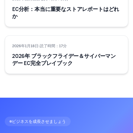
EC分析：本当に重要なストアレポートはどれ
か
2026年1月18日
ヒント＆テクニック
·
読了時間：17分
2026年 ブラックフライデー＆サイバーマン
デー EC完全プレイブック
ビジネスを成長させましょう