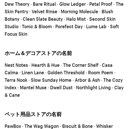
Dew Theory · Bare Ritual · Glow Ledger · Petal Proof · The
Skin Pantry · Velvet Rinse · Morning Molecule · Blush
Botany · Clean Slate Beauty · Halo Mist · Second Skin
Studio · Tonic & Bloom · Porefect Day · Lume Lab · Soft
Focus Skin
ホーム＆デコアストアの名前
Nest Notes · Hearth & Hue · The Corner Shelf · Casa
Calma · Linen Lane · Golden Threshold · Room Poem ·
Terra Nook · Slow Sunday Home · Arbor & Ash · The Cozy
Index · Mantel Muse · Dwell Dust · Northlight Living · Clay
& Cane
ペット用品ストアの名前
PawBox · The Wag Wagon · Biscuit & Bone · Whisker