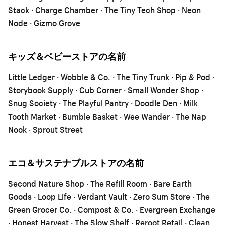
Stack · Charge Chamber · The Tiny Tech Shop · Neon
Node · Gizmo Grove
キッズ＆ベビーストアの名前
Little Ledger · Wobble & Co. · The Tiny Trunk · Pip & Pod ·
Storybook Supply · Cub Corner · Small Wonder Shop ·
Snug Society · The Playful Pantry · Doodle Den · Milk
Tooth Market · Bumble Basket · Wee Wander · The Nap
Nook · Sprout Street
エコ＆サステナブルストアの名前
Second Nature Shop · The Refill Room · Bare Earth
Goods · Loop Life · Verdant Vault · Zero Sum Store · The
Green Grocer Co. · Compost & Co. · Evergreen Exchange
· Honest Harvest · The Slow Shelf · Reroot Retail · Clean