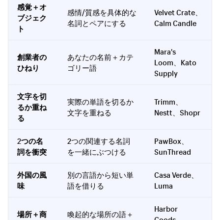
感覚＋オ
感情/質感を具体的な
Velvet Crate、
ブジェク
名詞とペアにする
Calm Candle
ト
Mara's
創業者の
あなたの名前＋カテ
Loom、Kato
ひねり
ゴリー語
Supply
文字を切
実際の単語を切るか
Trimm、
るか重ね
文字を重ねる
Nestt、Shopr
る
2つの名
2つの関連する名詞
PawBox、
詞を衝突
を一緒にぶつける
SunThread
外国の風
別の言語から短い単
Casa Verde、
味
語を借りる
Luma
Harbor
場所＋商
喚起的な場所の語＋
Goods、