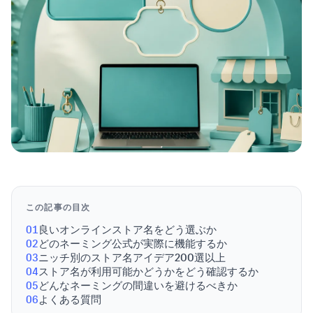
この記事の目次
01
良いオンラインストア名をどう選ぶか
02
どのネーミング公式が実際に機能するか
03
ニッチ別のストア名アイデア200選以上
04
ストア名が利用可能かどうかをどう確認するか
05
どんなネーミングの間違いを避けるべきか
06
よくある質問