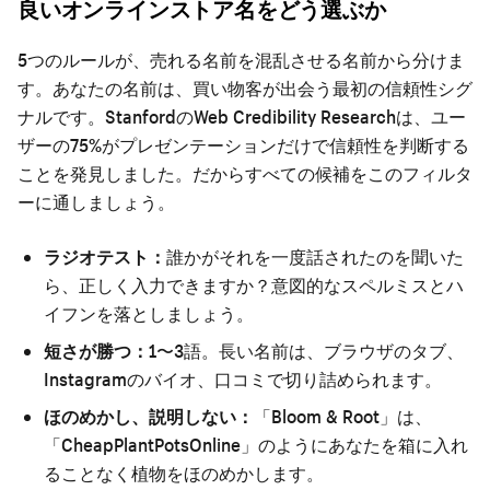
良いオンラインストア名をどう選ぶか
5つのルールが、売れる名前を混乱させる名前から分けま
す。あなたの名前は、買い物客が出会う最初の信頼性シグ
ナルです。StanfordのWeb Credibility Researchは、ユー
ザーの75%がプレゼンテーションだけで信頼性を判断する
ことを発見しました。だからすべての候補をこのフィルタ
ーに通しましょう。
ラジオテスト：
誰かがそれを一度話されたのを聞いた
ら、正しく入力できますか？意図的なスペルミスとハ
イフンを落としましょう。
短さが勝つ：
1〜3語。長い名前は、ブラウザのタブ、
Instagramのバイオ、口コミで切り詰められます。
ほのめかし、説明しない：
「Bloom & Root」は、
「CheapPlantPotsOnline」のようにあなたを箱に入れ
ることなく植物をほのめかします。