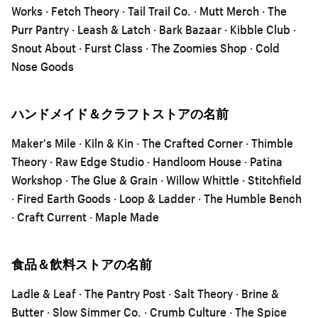
Works · Fetch Theory · Tail Trail Co. · Mutt Merch · The
Purr Pantry · Leash & Latch · Bark Bazaar · Kibble Club ·
Snout About · Furst Class · The Zoomies Shop · Cold
Nose Goods
ハンドメイド＆クラフトストアの名前
Maker's Mile · Kiln & Kin · The Crafted Corner · Thimble
Theory · Raw Edge Studio · Handloom House · Patina
Workshop · The Glue & Grain · Willow Whittle · Stitchfield
· Fired Earth Goods · Loop & Ladder · The Humble Bench
· Craft Current · Maple Made
食品＆飲料ストアの名前
Ladle & Leaf · The Pantry Post · Salt Theory · Brine &
Butter · Slow Simmer Co. · Crumb Culture · The Spice