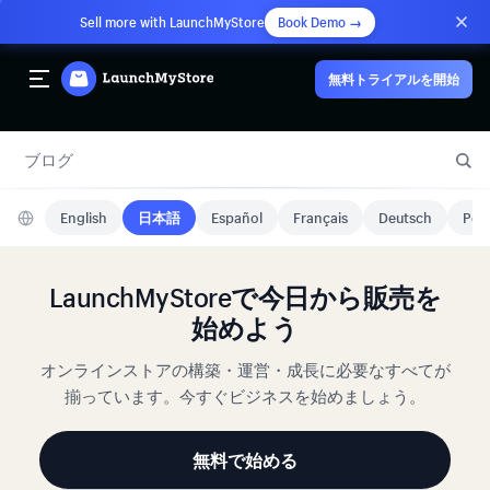
Sell more with LaunchMyStore
Book Demo →
無料トライアルを開始
ブログ
English
日本語
Español
Français
Deutsch
Port
LaunchMyStoreで今日から販売を
始めよう
オンラインストアの構築・運営・成長に必要なすべてが
揃っています。今すぐビジネスを始めましょう。
無料で始める