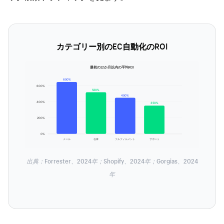
カテゴリー別のEC自動化のROI
最初の12か月以内の平均ROI
650%
600%
520%
450%
400%
350%
200%
0%
メール
在庫
フルフィルメント
サポート
出典：Forrester、2024年；Shopify、2024年；Gorgias、2024
年