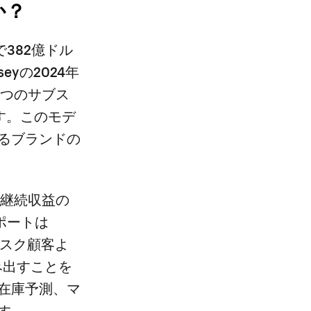
か？
国で382億ドル
eyの2024年
1つのサブス
す。このモデ
るブランドの
、継続収益の
レポートは
ブスク顧客よ
み出すことを
在庫予測、マ
す。