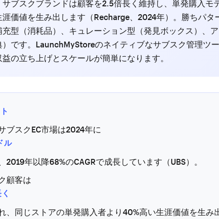
。サブスクブランドは顧客を2.5倍長く維持し、単発購入モ
生涯価値を生み出します（Recharge、2024年）。勝ちパタ
補充型（消耗品）、キュレーション型（発見ボックス）、ア
）です。LaunchMyStoreのネイティブなサブスク管理ツ
収益の立ち上げとスケールが簡単になります。
ント
サブスクEC市場は2024年に
ドル
、2019年以降68%のCAGRで成長しています（UBS）。
ク顧客は
長く
れ、同じストアの単発購入者より40%高い生涯価値を生み