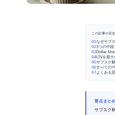
この記事の目
01
なぜサブス
02
3つの中
03
Dollar 
04
LTVを最
05
サブスク解
06
すべての
07
よくある
要点まと
サブスクE