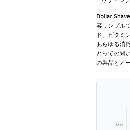
Dollar S
容サンプル
ド、ビタミ
あらゆる消
とっての問
の製品とオ
$45B