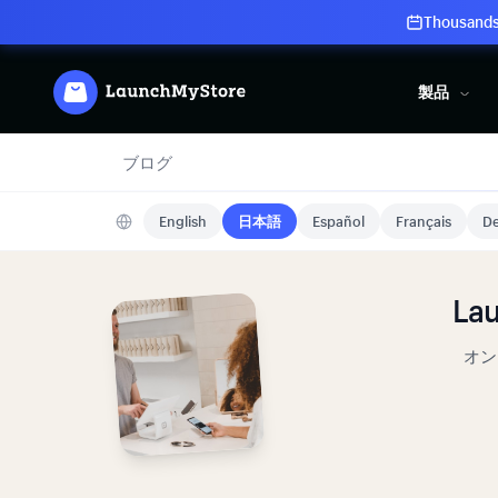
Thousands 
製品
ブログ
English
日本語
Español
Français
De
L
オン