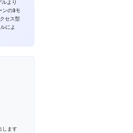
デルより
ーンの3モ
クセス型
ールによ
出します