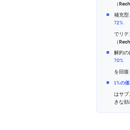
（Rec
補充型
72%
でリテ
（Rec
解約の
70%
を回復
1%の
はサブ
きな効果