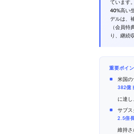
ています
40%高い
デルは、
（会員特典
り、継続
重要ポイ
米国の
382億
に達し
サブス
2.5倍
維持さ