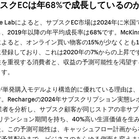
スクECは年68%で成長しているの
dence Labによると、サブスクEC市場は2024年に米
2019年以降の年平均成長率は68%です。McKins
よると、オンライン買い物客の15%が少なくとも
登録しており、これは2020年の7%からの上昇で
性を重視する消費者と、収益の予測可能性を渇望す
ます。
Cが単発購入モデルより構造的に優れている理由は
。Rechargeの2024年サブスクリプション実態
の事業者を分析し、サブスク顧客が同じストアの非サ
いリテンション期間を持ち、40%高い生涯価値を生
た。この予測可能性は、キャッシュフロー計画から
グ予算配分まで、ビジネスのあらゆる側面を変えま