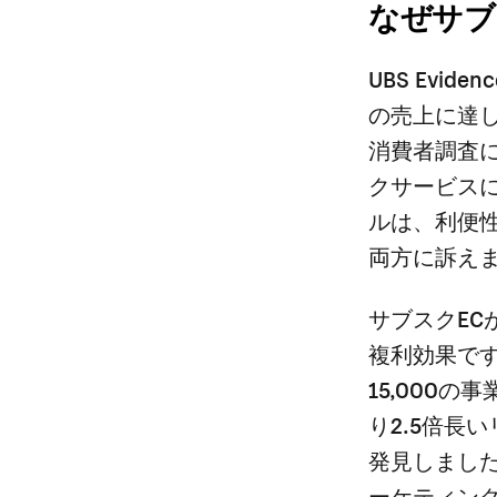
なぜサブ
UBS Evi
の売上に達し、
消費者調査に
クサービスに
ルは、利便
両方に訴え
サブスクE
複利効果です
15,000
り2.5倍長
発見しまし
ーケティン