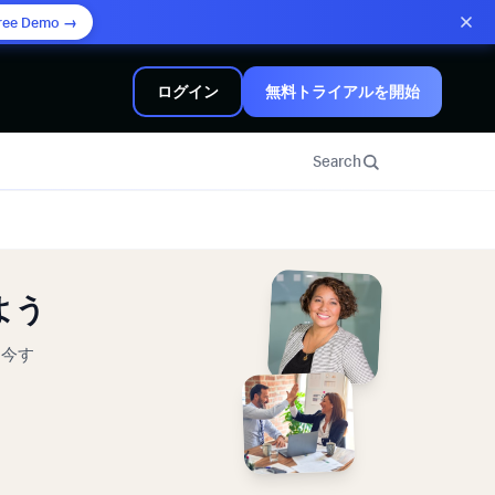
ree Demo →
ログイン
無料トライアルを開始
Search
よう
。今す