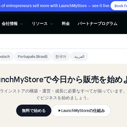
of entrepreneurs sell more with LaunchMyStore — see it live.
Book F
会社情報
リソース
料金
パートナープログラム
utsch
Português (Brasil)
한국어
العربية
aunchMyStoreで今日から販売を始め
ラインストアの構築・運営・成長に必要なすべてが揃っています
ぐビジネスを始めましょう。
無料で始める
LaunchMyStoreの仕組み