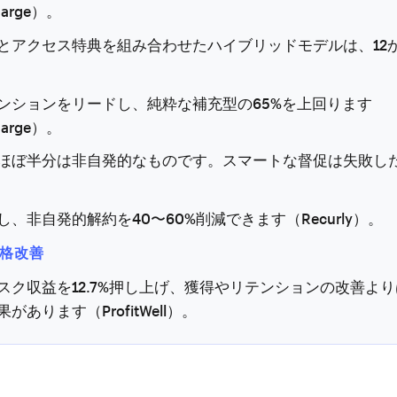
harge）。
とアクセス特典を組み合わせたハイブリッドモデルは、12
ンションをリードし、純粋な補充型の65%を上回ります
harge）。
ほぼ半分は非自発的なものです。スマートな督促は失敗し
し、非自発的解約を40〜60%削減できます（Recurly）。
価格改善
スク収益を12.7%押し上げ、獲得やリテンションの改善よ
があります（ProfitWell）。