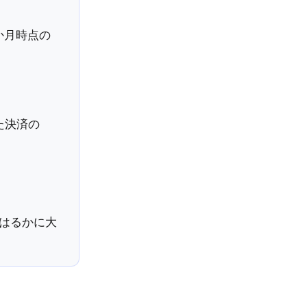
か月時点の
た決済の
りはるかに大