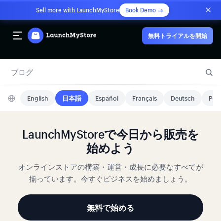
Sell more with LaunchMyStore
Book Demo →
無料トライアルを開始
ブログ
English
日本語
Español
Français
Deutsch
Port
LaunchMyStoreで今日から販売を
始めよう
オンラインストアの構築・運営・成長に必要なすべてが
揃っています。今すぐビジネスを始めましょう。
無料で始める