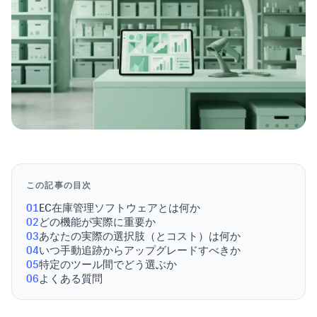
この記事の目次
01
EC在庫管理ソフトウェアとは何か
02
どの機能が実際に重要か
03
あなたの実際の選択肢（とコスト）は何か
04
いつ手動追跡からアップグレードすべきか
05
特定のツール間でどう選ぶか
06
よくある質問