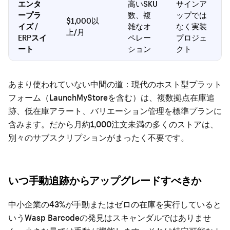
エンタ
高いSKU
サインア
ープラ
数、複
ップでは
$1,000以
イズ /
雑なオ
なく実装
上/月
ERPスイ
ペレー
プロジェ
ート
ション
クト
あまり使われていない中間の道：現代のホスト型プラット
フォーム（LaunchMyStoreを含む）は、複数拠点在庫追
跡、低在庫アラート、バリエーション管理を標準プランに
含みます。だから月約1,000注文未満の多くのストアは、
別々のサブスクリプションがまったく不要です。
いつ手動追跡からアップグレードすべきか
中小企業の43%が手動またはゼロの在庫を実行していると
いうWasp Barcodeの発見はスキャンダルではありませ