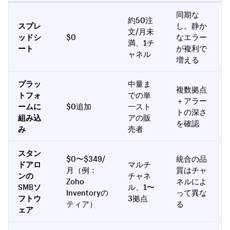
同期な
約50注
スプレ
し。静か
文/月未
ッドシ
$0
なエラー
満、1チ
ート
が複利で
ャネル
増える
プラッ
中量ま
複数拠点
トフォ
での単
＋アラー
ームに
$0追加
一スト
トの深さ
組み込
アの販
を確認
み
売者
スタン
$0〜$349/
統合の品
ドアロ
マルチ
月（例：
質はチャ
ンの
チャネ
Zoho
ネルによ
SMBソ
ル、1〜
Inventoryの
って異な
フトウ
3拠点
ティア）
る
ェア