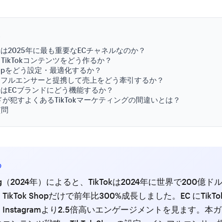
次
Tokは2025年に最も重要なECチャネルなのか？
TikTokコンテンツをどう作るか？
 Shopをどう設定・最適化するか？
kインフルエンサーと提携して売上をどう牽引するか？
k広告はECブランドにどう機能するか？
ドが犯すよくあるTikTokマーケティングの間違いとは？
質問
め
erg（2024年）によると、TikTokは2024年に世界で200億ド
ikTok Shopだけで前年比300%成長しました。EC にTikT
Instagramより2.5倍高いエンゲージメントを見ます。本