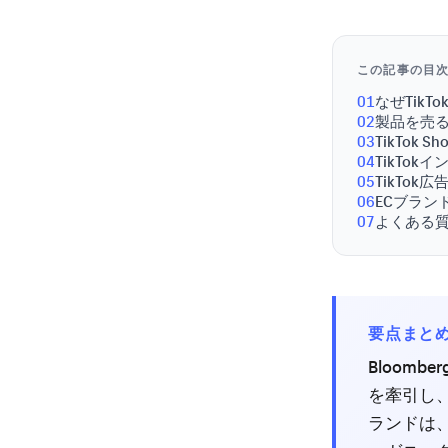
この記事の目
01
なぜTik
02
製品を売る
03
TikTok
04
TikTo
05
TikTo
06
ECブラン
07
よくある
要点まと
Bloomb
を牽引し、T
ランドは、