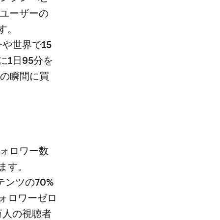
代ユーザーの
ます。
今や世界で15
1日95分を
その瞬間に買
はフォロワー数
ます。
テンツの70%
ォロワーゼロ
万人の視聴者