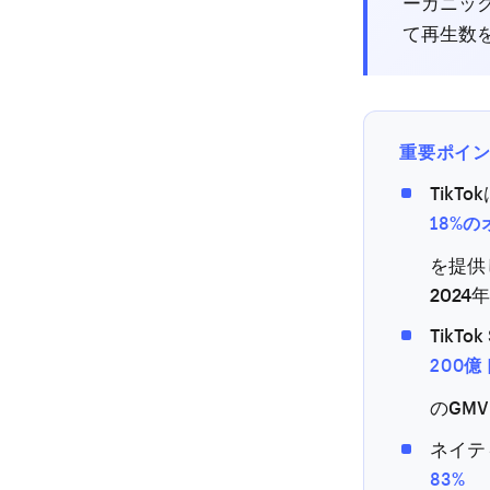
ーガニック
て再生数
重要ポイ
TikT
18%
を提供し
2024
TikT
200億
のGMV
ネイテ
83%