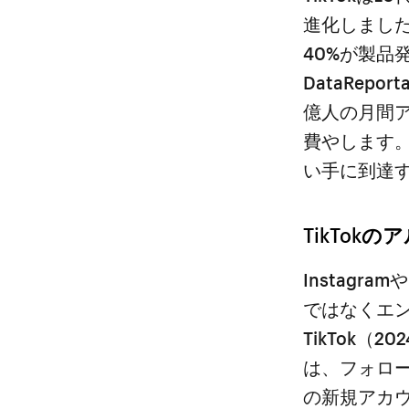
進化しました
40%が製品発
DataRep
億人の月間ア
費やします
い手に到達
TikTok
Instagr
ではなくエ
TikTok（
は、フォロ
の新規アカ