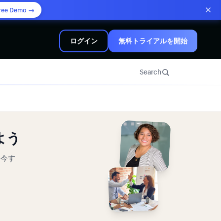
ree Demo →
ログイン
無料トライアルを開始
Search
よう
。今す