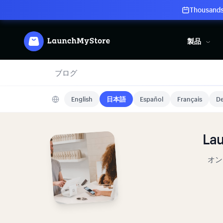
Thousands 
製品
ブログ
English
日本語
Español
Français
De
L
オン