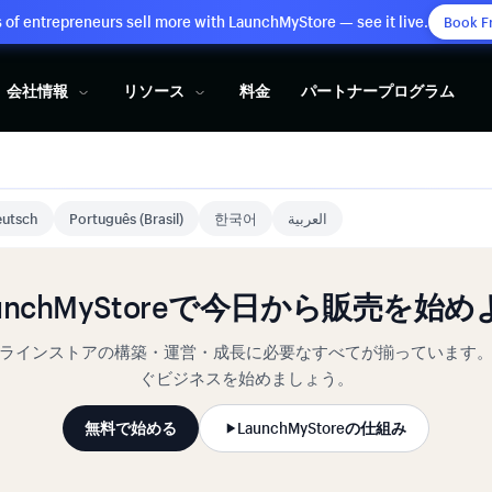
of entrepreneurs sell more with LaunchMyStore — see it live.
Book F
会社情報
リソース
料金
パートナープログラム
utsch
Português (Brasil)
한국어
العربية
aunchMyStoreで今日から販売を始め
ラインストアの構築・運営・成長に必要なすべてが揃っています
ぐビジネスを始めましょう。
無料で始める
LaunchMyStoreの仕組み