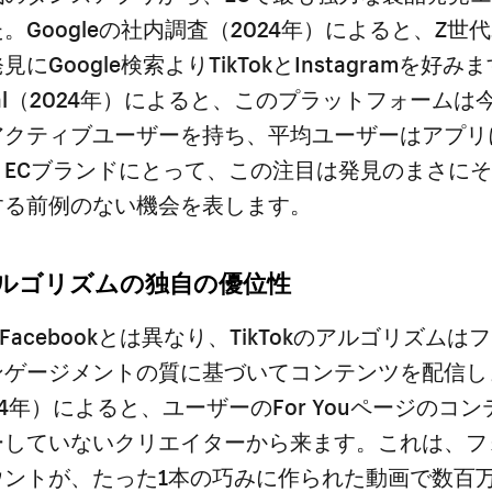
。Googleの社内調査（2024年）によると、Z世
見にGoogle検索よりTikTokとInstagramを好み
ortal（2024年）によると、このプラットフォームは
クティブユーザーを持ち、平均ユーザーはアプリに
。ECブランドにとって、この注目は発見のまさに
する前例のない機会を表します。
のアルゴリズムの独自の優位性
amやFacebookとは異なり、TikTokのアルゴリズム
ンゲージメントの質に基づいてコンテンツを配信し
2024年）によると、ユーザーのFor Youページのコン
ーしていないクリエイターから来ます。これは、フ
ウントが、たった1本の巧みに作られた動画で数百