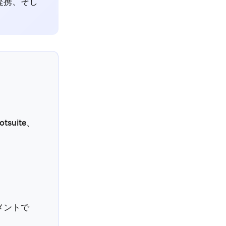
ー提携、そし
suite、
メントで