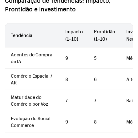
Comparação de Tendências: Impacto,
Prontidão e Investimento
Impacto
Prontidão
Inves
Tendência
(1–10)
(1–10)
Neces
Agentes de Compra
9
5
Médi
de IA
Comércio Espacial /
8
6
Alto
AR
Maturidade do
7
7
Baix
Comércio por Voz
Evolução do Social
9
8
Médi
Commerce