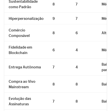
Sustentabilidade
8
7
Médi
como Padrão
Hiperpersonalização
9
7
Médi
Comércio
8
6
Alto
Composável
Fidelidade em
6
4
Médi
Blockchain
Baixo
Entrega Autônoma
7
4
parce
Compra ao Vivo
8
8
Baix
Mainstream
Evolução das
7
8
Baixo
Assinaturas