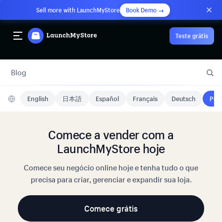
Sell more with LaunchMyStore
Book Demo →
Teste grátis
Blog
English
日本語
Español
Français
Deutsch
Port
Comece a vender com a
LaunchMyStore hoje
Comece seu negócio online hoje e tenha tudo o que
precisa para criar, gerenciar e expandir sua loja.
Comece grátis