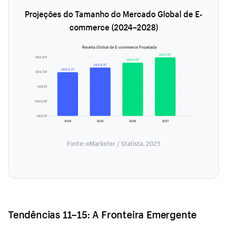
Projeções do Tamanho do Mercado Global de E-
commerce (2024–2028)
Receita Global de E-commerce Projetada
US$ 7,9T
US$ 10T
US$ 7,4T
US$ 6,9T
US$ 6,3T
US$ 7,5T
US$ 5T
US$ 2,5T
US$ 0T
2024
2025
2026
2027
Fonte: eMarketer / Statista, 2025
Tendências 11–15: A Fronteira Emergente