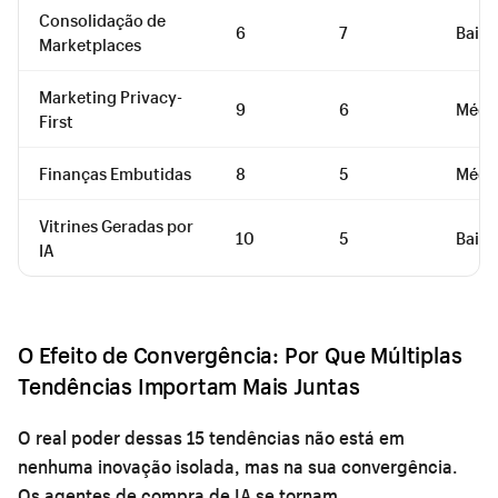
Consolidação de
6
7
Baixo
Marketplaces
Marketing Privacy-
9
6
Médi
First
Finanças Embutidas
8
5
Médi
Vitrines Geradas por
10
5
Baixo
IA
O Efeito de Convergência: Por Que Múltiplas
Tendências Importam Mais Juntas
O real poder dessas 15 tendências não está em
nenhuma inovação isolada, mas na sua convergência.
Os agentes de compra de IA se tornam