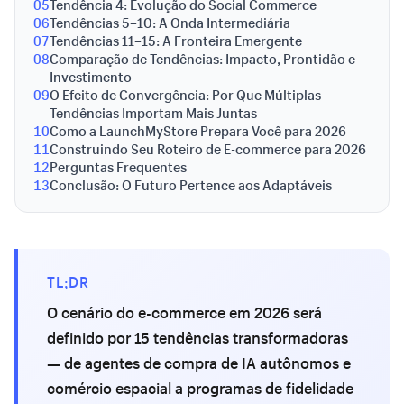
05
Tendência 4: Evolução do Social Commerce
06
Tendências 5–10: A Onda Intermediária
07
Tendências 11–15: A Fronteira Emergente
08
Comparação de Tendências: Impacto, Prontidão e
Investimento
09
O Efeito de Convergência: Por Que Múltiplas
Tendências Importam Mais Juntas
10
Como a LaunchMyStore Prepara Você para 2026
11
Construindo Seu Roteiro de E-commerce para 2026
12
Perguntas Frequentes
13
Conclusão: O Futuro Pertence aos Adaptáveis
TL;DR
O cenário do e-commerce em 2026 será
definido por 15 tendências transformadoras
— de agentes de compra de IA autônomos e
comércio espacial a programas de fidelidade