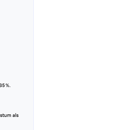
35 %.
hstum als