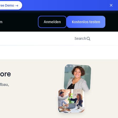
ree Demo →
mm
Anmelden
Kostenlos testen
Search
tore
fbau,