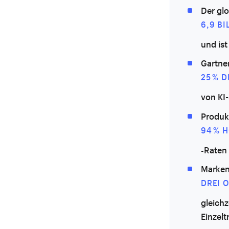
Der gl
6,9 BI
und ist
Gartner
25 % 
von KI
Produk
94 % 
-Raten
Marken
DREI 
gleich
Einzel