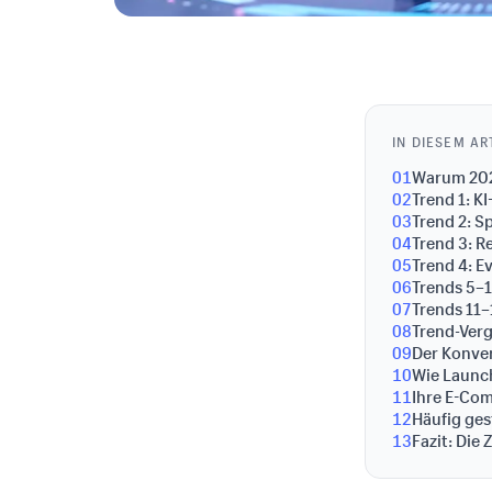
IN DIESEM AR
01
Warum 2026
02
Trend 1: 
03
Trend 2: 
04
Trend 3: R
05
Trend 4: E
06
Trends 5–1
07
Trends 11
08
Trend-Verg
09
Der Konve
10
Wie Launch
11
Ihre E-Co
12
Häufig ges
13
Fazit: Die