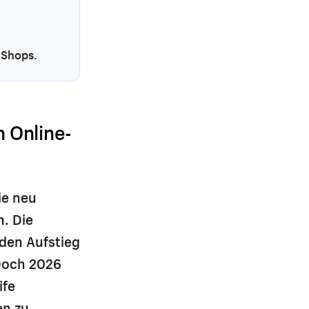
 Shops.
 Online-
ie neu
n. Die
den Aufstieg
Doch 2026
ife
en zu