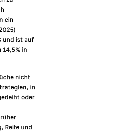
ch
n ein
(2025)
 und ist auf
 14,5 % in
üche nicht
trategien, in
gedeiht oder
früher
, Reife und