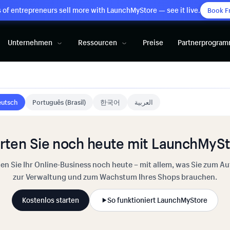
of entrepreneurs sell more with LaunchMyStore — see it live.
Book F
Unternehmen
Ressourcen
Preise
Partnerprogra
utsch
Português (Brasil)
한국어
العربية
rten Sie noch heute mit LaunchMyS
ten Sie Ihr Online-Business noch heute – mit allem, was Sie zum Au
zur Verwaltung und zum Wachstum Ihres Shops brauchen.
Kostenlos starten
So funktioniert LaunchMyStore