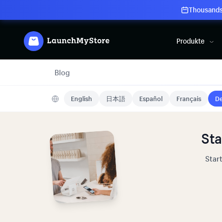
Thousands 
Produkte
Blog
English
日本語
Español
Français
De
Sta
Star