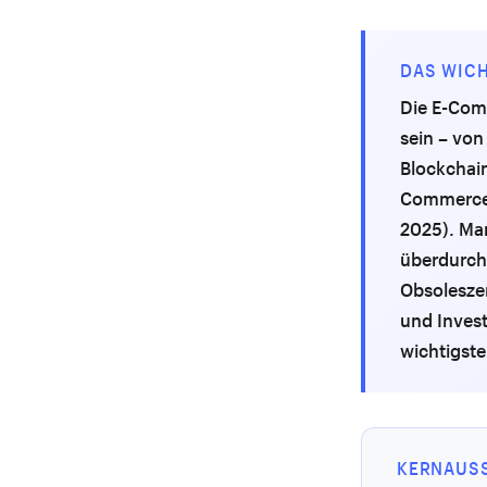
DAS WICH
Die E-Com
sein – vo
Blockchain
Commerce w
2025). Ma
überdurchs
Obsoleszen
und Invest
wichtigsten
KERNAUS