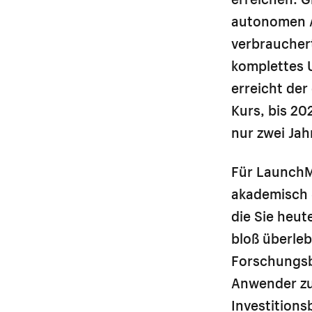
autonomen A
verbraucher
komplettes U
erreicht der
Kurs, bis 202
nur zwei Jah
Für LaunchM
akademisch –
die Sie heut
bloß überleb
Forschungsb
Anwender zu
Investitions