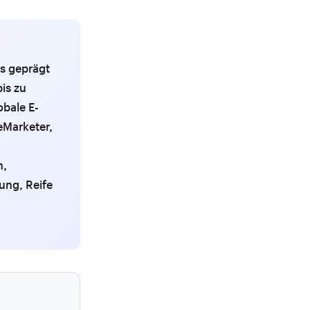
s geprägt
is zu
bale E-
eMarketer,
n,
ung, Reife