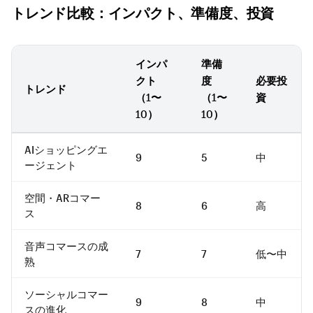
トレンド比較：インパクト、準備度、投資
インパ
準備
クト
度
必要投
トレンド
（1〜
（1〜
資
10）
10）
AIショッピングエ
9
5
中
ージェント
空間・ARコマー
8
6
高
ス
音声コマースの成
7
7
低〜中
熟
ソーシャルコマー
9
8
中
スの進化