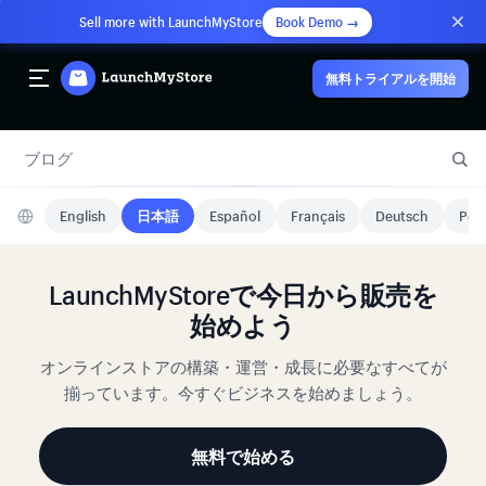
Sell more with LaunchMyStore
Book Demo →
無料トライアルを開始
ブログ
English
日本語
Español
Français
Deutsch
Port
LaunchMyStoreで今日から販売を
始めよう
オンラインストアの構築・運営・成長に必要なすべてが
揃っています。今すぐビジネスを始めましょう。
無料で始める