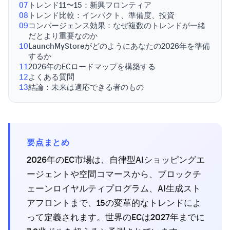
07
トレンド11〜15：新興フロンティア
08
トレンド比較：インパクト、準備度、投資
09
コンバージェンス効果：なぜ複数のトレンドが一緒
だとより重要なのか
10
LaunchMyStoreがどのようにあなたの2026年を準備
するか
11
2026年のECロードマップを構築する
12
よくある質問
13
結論：未来は適応できる者のもの
要点まとめ
2026年のEC市場は、自律型AIショッピングエ
ージェントや空間コマースから、ブロックチ
ェーンロイヤルティプログラム、AI生成スト
アフロントまで、15の変革的なトレンドによ
って定義されます。世界のECは2027年までに