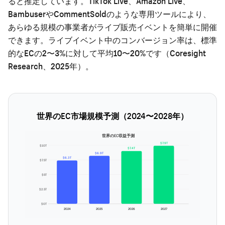
ると推定しています。TikTok Live、Amazon Live、
BambuserやCommentSoldのような専用ツールにより、
あらゆる規模の事業者がライブ販売イベントを簡単に開催
できます。ライブイベント中のコンバージョン率は、標準
的なECの2〜3%に対して平均10〜20%です（Coresight
Research、2025年）。
世界のEC市場規模予測（2024〜2028年）
世界のEC収益予測
$7.9T
$10T
$7.4T
$6.9T
$6.3T
$7.5T
$5T
$2.5T
$0T
2024
2025
2026
2027