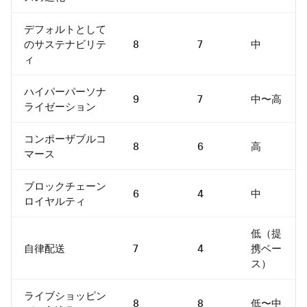
デフォルトとして
のサステナビリテ
8
7
中
ィ
ハイパーパーソナ
9
7
中〜高
ライゼーション
コンポーザブルコ
8
6
高
マース
ブロックチェーン
6
4
中
ロイヤルティ
低（提
自律配送
7
4
携ベー
ス）
ライブショッピン
8
8
低〜中