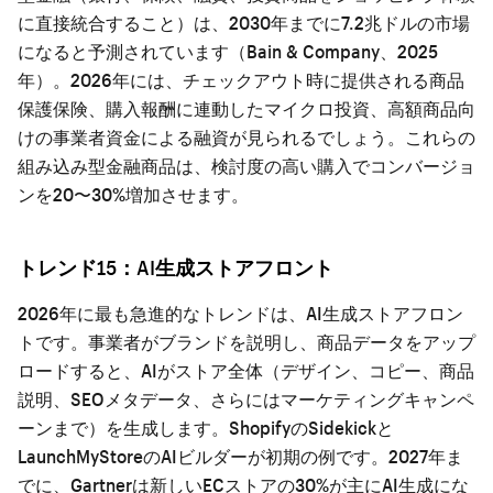
に直接統合すること）は、2030年までに7.2兆ドルの市場
になると予測されています（Bain & Company、2025
年）。2026年には、チェックアウト時に提供される商品
保護保険、購入報酬に連動したマイクロ投資、高額商品向
けの事業者資金による融資が見られるでしょう。これらの
組み込み型金融商品は、検討度の高い購入でコンバージョ
ンを20〜30%増加させます。
トレンド15：AI生成ストアフロント
2026年に最も急進的なトレンドは、AI生成ストアフロン
トです。事業者がブランドを説明し、商品データをアップ
ロードすると、AIがストア全体（デザイン、コピー、商品
説明、SEOメタデータ、さらにはマーケティングキャンペ
ーンまで）を生成します。ShopifyのSidekickと
LaunchMyStoreのAIビルダーが初期の例です。2027年ま
でに、Gartnerは新しいECストアの30%が主にAI生成にな