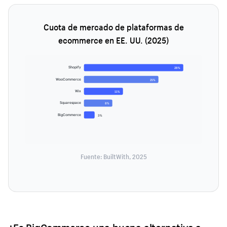
Cuota de mercado de plataformas de
ecommerce en EE. UU. (2025)
Shopify
28%
WooCommerce
21%
Wix
11%
Squarespace
8%
BigCommerce
3%
Fuente: BuiltWith, 2025