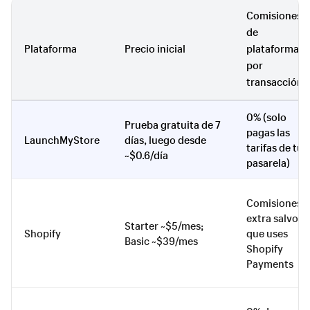
Comisiones
de
Plataforma
Precio inicial
plataforma
por
transacción
0% (solo
Prueba gratuita de 7
pagas las
LaunchMyStore
días, luego desde
tarifas de tu
~$0.6/día
pasarela)
Comisiones
extra salvo
Starter ~$5/mes;
Shopify
que uses
Basic ~$39/mes
Shopify
Payments