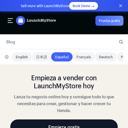
Sell more with LaunchMyStore
Book Demo →
Prueba gratis
Blog
English
日本語
Español
Français
Deutsch
Port
Empieza a vender con
LaunchMyStore hoy
Lanza tu negocio online hoy y consigue todo lo que
necesitas para crear, gestionar y hacer crecer tu
tienda.
Empieza gratis