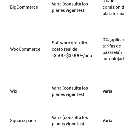
0% de
Varía (consulta los
BigCommerce
comisión de
planes vigentes)
plataforma
0% (aplican
Software gratuito;
tarifas de
WooCommerce
costo real de
pasarela);
~$500-$3,000+/año
autoalojado
Varía (consulta los
Wix
Varía
planes vigentes)
Varía (consulta los
Squarespace
Varía
planes vigentes)