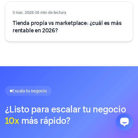
5 mar. 2026
Ecommerce
·
16 min de lectura
Tienda propia vs marketplace: ¿cuál es más
rentable en 2026?
Escala tu negocio
¿Listo para escalar tu negocio
10x
más rápido?