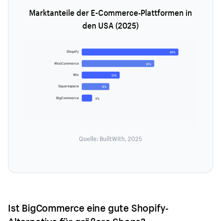
Marktanteile der E-Commerce-Plattformen in
den USA (2025)
Shopify
28%
WooCommerce
21%
Wix
11%
Squarespace
8%
BigCommerce
3%
Quelle: BuiltWith, 2025
Ist BigCommerce eine gute Shopify-