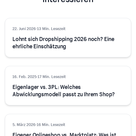
22. Juni 2026
E-Commerce
·
13 Min. Lesezeit
Lohnt sich Dropshipping 2026 noch? Eine
ehrliche Einschätzung
16. Feb. 2025
E-Commerce
·
17 Min. Lesezeit
Eigenlager vs. 3PL: Welches
Abwicklungsmodell passt zu Ihrem Shop?
5. März 2026
E-Commerce
·
16 Min. Lesezeit
Eigener Onlineshop vs. Marktplatz: Was ist