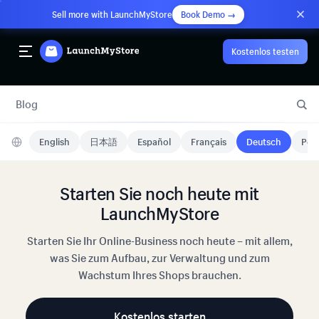
Sell more with LaunchMyStore
Book Demo →
Kostenlos testen
Blog
English
日本語
Español
Français
Deutsch
Port
Starten Sie noch heute mit
LaunchMyStore
Starten Sie Ihr Online-Business noch heute – mit allem,
was Sie zum Aufbau, zur Verwaltung und zum
Wachstum Ihres Shops brauchen.
Kostenlos starten