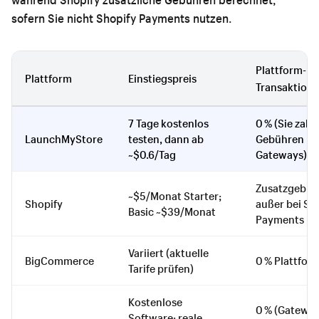
sofern Sie nicht Shopify Payments nutzen.
Plattform-
Plattform
Einstiegspreis
Transaktion
7 Tage kostenlos
0 % (Sie zahl
LaunchMyStore
testen, dann ab
Gebühren Ih
~$0.6/Tag
Gateways)
Zusatzgebüh
~$5/Monat Starter;
Shopify
außer bei Sh
Basic ~$39/Monat
Payments
Variiert (aktuelle
BigCommerce
0 % Plattfo
Tarife prüfen)
Kostenlose
0 % (Gateway
Software; reale