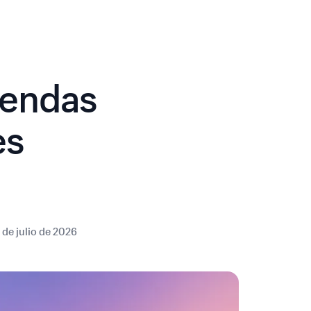
iendas
es
 de julio de 2026