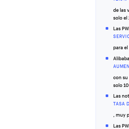
de las
solo el
Las PWA
SERVI
para el
Alibaba
AUMEN
con su 
solo 1
Las no
TASA D
, muy p
Las PW