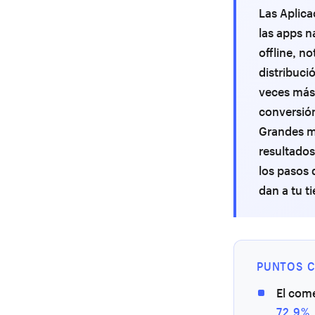
Las Aplica
las apps n
offline, no
distribuci
veces más 
conversión
Grandes ma
resultados
los pasos
dan a tu t
PUNTOS C
El come
72.9%