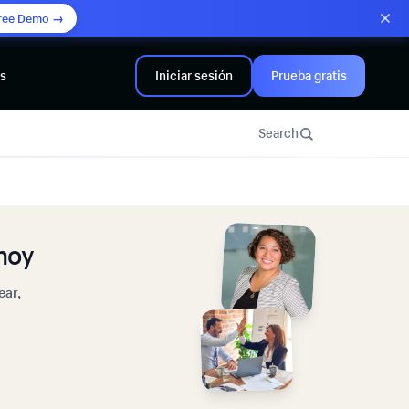
ree Demo →
rs
Iniciar sesión
Prueba gratis
Search
hoy
ear,