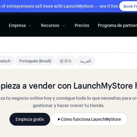
of entrepreneurs sell more with LaunchMyStore — see it live.
Book F
Empresa
Recursos
Precios
Programa de partne
utsch
Português (Brasil)
한국어
العربية
pieza a vender con LaunchMyStore 
za tu negocio online hoy y consigue todo lo que necesitas para cr
gestionar y hacer crecer tu tienda.
Empieza gratis
Cómo funciona LaunchMyStore