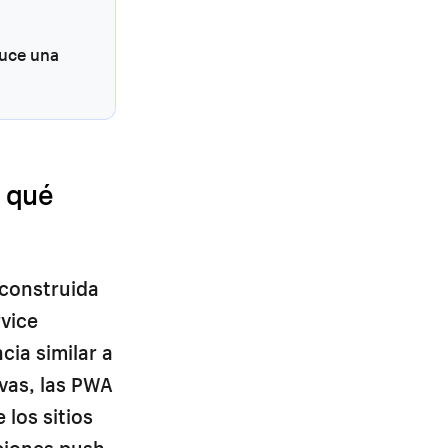
duce una
r qué
 construida
vice
ia similar a
ivas, las PWA
 los sitios
aciones push