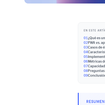
EN ESTE ART
01
¿Qué es un
02
PWA vs. ap
03
Casos de é
04
Caracterís
05
Implement
06
Métricas d
07
Capacidad
08
Preguntas
09
Conclusión
RESUMEN