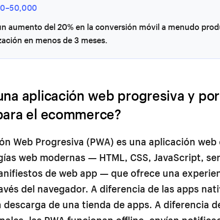
00–50,000
 un aumento del 20% en la conversión móvil a menudo pro
zación en menos de 3 meses.
una aplicación web progresiva y po
para el ecommerce?
ión Web Progresiva (PWA) es una aplicación web
gías web modernas — HTML, CSS, JavaScript, ser
nifiestos de web app — que ofrece una experienc
avés del navegador. A diferencia de las apps nat
 descarga de una tienda de apps. A diferencia de
nales, las PWA funcionan offline, envían notific