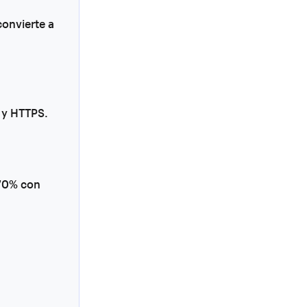
convierte a
n y HTTPS.
 70% con