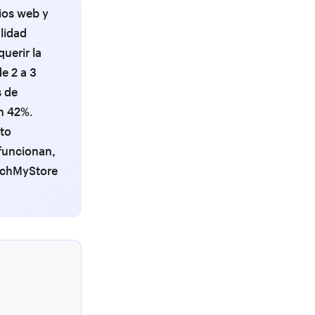
ios web y
lidad
querir la
e 2 a 3
s de
n 42%.
sto
funcionan,
nchMyStore