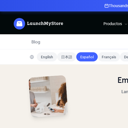
Thousands 
Productos
Blog
English
日本語
Español
Français
De
Em
Lan