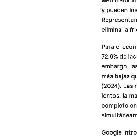
y pueden ins
Representan
elimina la f
Para el ecom
72.9% de las
embargo, la
más bajas qu
(2024). Las 
lentos, la m
completo en
simultáneam
Google intro