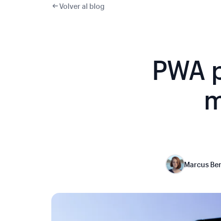
Volver al blog
PWA p
m
Marcus Be