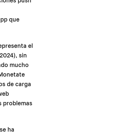
app que
epresenta el
2024), sin
endo mucho
 Monetate
pos de carga
 web
s problemas
 se ha