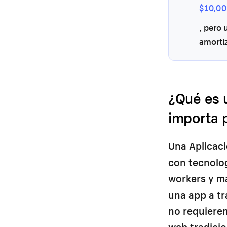
$10,0
, pero
amorti
¿Qué es 
importa 
Una Aplicac
con tecnolo
workers y ma
una app a tr
no requieren
web tradicio