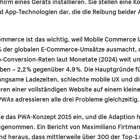
irm eines Geräts installieren. Sie stellen eine 
d App-Technologien dar, die die Reibung beider 
mmerce ist das wichtig, weil Mobile Commerce l
 % der globalen E-Commerce-Umsätze ausmacht, 
-Conversion-Raten laut Monetate (2024) weit u
ben – 2,2 % gegenüber 4,9 %. Die Hauptgründe fü
langsame Ladezeiten, schlechte mobile UX und d
ren einer vollständigen Website auf einem klein
PWAs adressieren alle drei Probleme gleichzeitig.
e das PWA-Konzept 2015 ein, und die Adaption h
zugenommen. Ein Bericht von Maximiliano Firtma
nd heraus, dass mittlerweile über 300 der Top-1