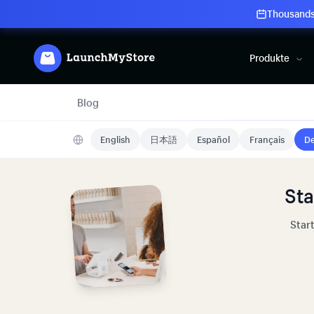
Thousands 
Produkte
Blog
English
日本語
Español
Français
De
Sta
Star