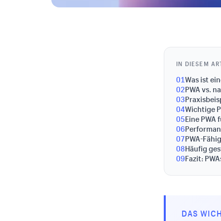
IN DIESEM AR
01
Was ist ei
02
PWA vs. na
03
Praxisbeis
04
Wichtige 
05
Eine PWA 
06
Performan
07
PWA-Fähig
08
Häufig ges
09
Fazit: PW
DAS WICH