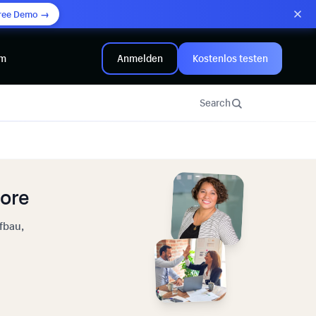
ree Demo →
mm
Anmelden
Kostenlos testen
Search
tore
fbau,