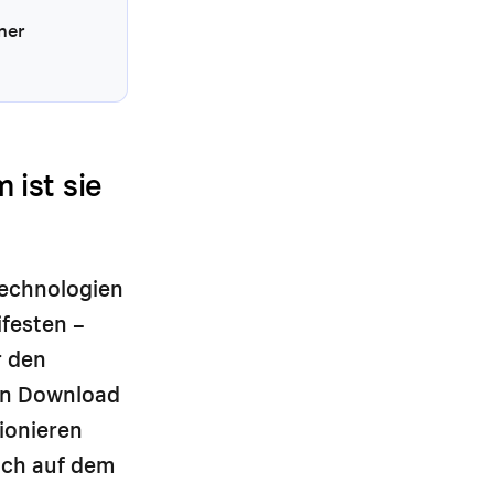
ner
 ist sie
technologien
festen –
r den
nen Download
ionieren
ich auf dem