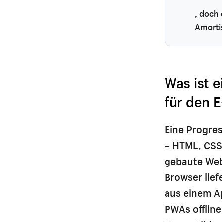
, doch 
Amorti
Was ist 
für den 
Eine Progre
– HTML, CSS
gebaute Web
Browser lief
aus einem Ap
PWAs offlin