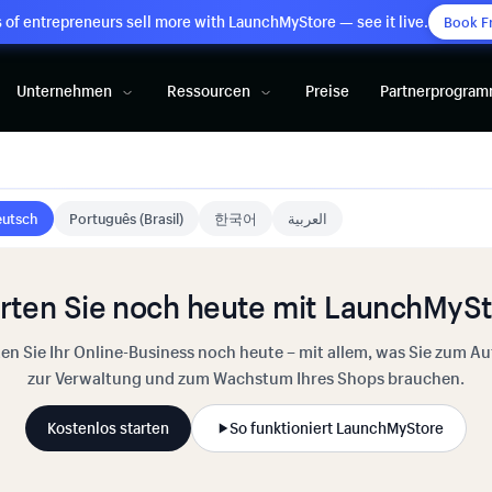
of entrepreneurs sell more with LaunchMyStore — see it live.
Book F
Unternehmen
Ressourcen
Preise
Partnerprogra
utsch
Português (Brasil)
한국어
العربية
rten Sie noch heute mit LaunchMyS
ten Sie Ihr Online-Business noch heute – mit allem, was Sie zum Au
zur Verwaltung und zum Wachstum Ihres Shops brauchen.
Kostenlos starten
So funktioniert LaunchMyStore