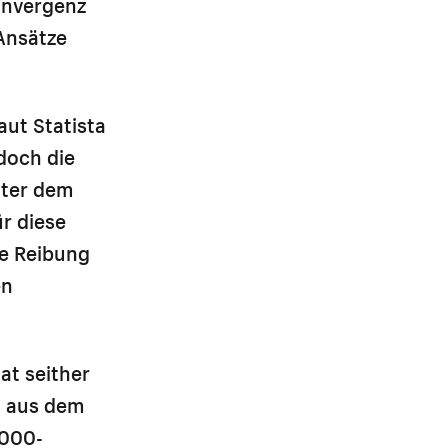
Konvergenz
Ansätze
aut Statista
doch die
nter dem
r diese
ie Reibung
en
at seither
n aus dem
.000-