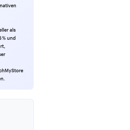
nativen
ler als
6 % und
rt,
ser
nchMyStore
en.