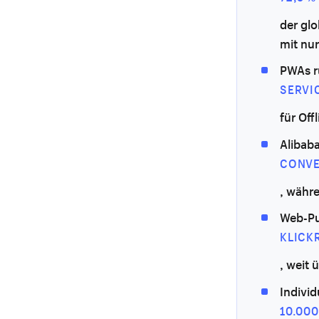
der gl
mit nu
PWAs r
SERVI
für Off
Alibab
CONVE
, währe
Web-Pu
KLICKR
, weit 
Indivi
10.000