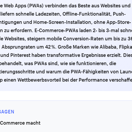
ve Web Apps (PWAs) verbinden das Beste aus Websites und 
 liefern schnelle Ladezeiten, Offline-Funktionalität, Push-
htigungen und Home-Screen-Installation, ohne App-Store-
on zu erfordern. E-Commerce-PWAs laden 2- bis 3-mal schnel
lle Websites, steigern mobile Conversion-Raten um bis zu 3
 Absprungraten um 42 %. Große Marken wie Alibaba, Flipka
und Pinterest haben transformative Ergebnisse erzielt. Die
behandelt, was PWAs sind, wie sie funktionieren, die
ierungsschritte und warum die PWA-Fähigkeiten von Lau
p einen Wettbewerbsvorteil bei der Performance verschaff
SAGEN
 Commerce macht