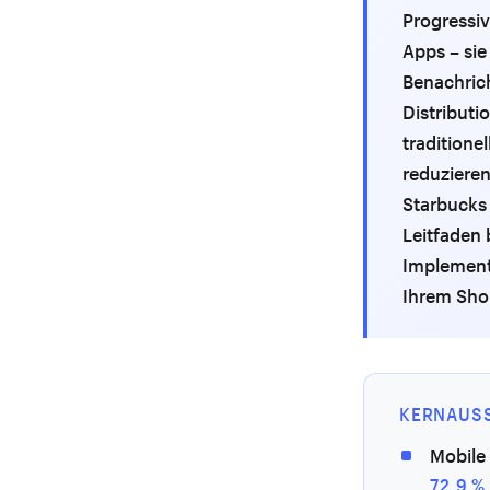
Progressi
Apps – sie
Benachric
Distributi
traditione
reduzieren
Starbucks 
Leitfaden 
Implement
Ihrem Sho
KERNAUS
Mobile
72,9 %