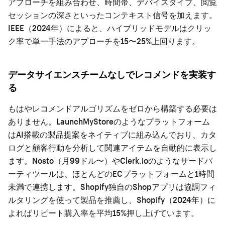
アプローチを組み合わせ、時間帯、デバイスタイプ、閲覧
セッションの深さといったコンテキスト信号を加えます。
IEEE（2024年）によると、ハイブリッドモデルはクリッ
ク率で単一手法のアプローチを15〜25%上回ります。
データサイエンスチームなしでレコメンドを実装す
る
もはやレコメンドアルゴリズムをゼロから構築する必要は
ありません。LaunchMyStoreのようなプラットフォーム
はAI搭載の製品提案をネイティブに組み込んでおり、カタ
ログと顧客行動を分析して関連アイテムを自動的に表示し
ます。Nosto（月99ドル〜）やClerk.ioのようなサードパ
ーティツールは、ほとんどのECプラットフォームと1時間
未満で連携します。Shopify独自のShopアプリは協調フィ
ルタリングを使って製品を推薦し、Shopify（2024年）に
よればリピート購入率を平均15%押し上げています。