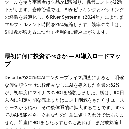
ツールを使う事業者は欠品が15%減り、保管コストが22%
下がります。倉庫管理では、AIがピッキングとパッキング
の経路を最適化し、6 River Systems（2024年）によれば
フルフィルメント時間を25%短縮します。効率の向上は、
SKU数が増えるにつれて複利的に積み上がります。
最初に何に投資すべきか — AI導入ロードマッ
プ
Deloitteの2025年AIエンタープライズ調査によると、明確
な優先順位付けの枠組みなしにAIを導入した企業の62%
が、初年度にマイナスのROIを経験しました。鍵は、90日
以内に測定可能な売上またはコスト削減をもたらすユース
ケースから始め、その後体系的に拡大することです。すべ
てのAI機能が今すぐあなたの注意に値するわけではありま
せん。即座にROIをもたらすものもあれば、まだ成熟途上