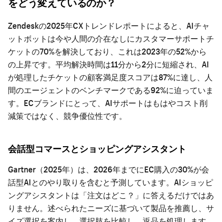
をどう変えているのか？
Zendeskの2025年CXトレンドレポートによると、AIチャ
ットボットは今や人間の介在なしにカスタマーサポートチ
ケットの70%を解決しており、これは2023年の52%から
の上昇です。平均解決時間は11分から2分に短縮され、AI
が処理したチケットの顧客満足度スコアは87%に達し、人
間のエージェントのベンチマークである92%に迫っていま
す。ECブランドにとって、AIサポートはもはやコスト削
減策ではなく、競争優位性です。
会話型コマースとショッピングアシスタント
Gartner（2025年）は、2026年までにEC購入の30%が会
話型AIとのやり取りを含むと予測しています。AIショッピ
ングアシスタントは「注文はどこ？」に答えるだけではあ
りません。述べられたニーズに基づいて製品を推薦し、サ
イズ選択を案内し、選択肢を比較し、返品を処理します。