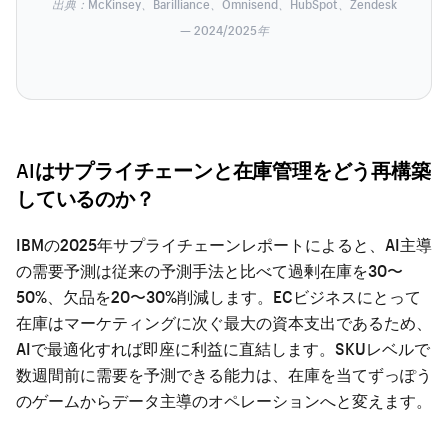
出典：McKinsey、Barilliance、Omnisend、HubSpot、Zendesk
— 2024/2025年
AIはサプライチェーンと在庫管理をどう再構築
しているのか？
IBMの2025年サプライチェーンレポートによると、AI主導
の需要予測は従来の予測手法と比べて過剰在庫を30〜
50%、欠品を20〜30%削減します。ECビジネスにとって
在庫はマーケティングに次ぐ最大の資本支出であるため、
AIで最適化すれば即座に利益に直結します。SKUレベルで
数週間前に需要を予測できる能力は、在庫を当てずっぽう
のゲームからデータ主導のオペレーションへと変えます。