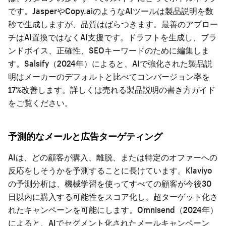
です。JasperやCopy.aiのようなAIツールは製品説明を数
秒で生成しますが、品質はばらつきます。最善のアプロー
チはAI置換ではなくAI支援です。ドラフトを生成し、ブラ
ンドボイス、正確性、SEOキーワードのために編集しま
す。Salsify（2024年）によると、AIで強化された製品説
明はメーカーのデフォルトと比べてコンバージョン率を
17%改善します。詳しくは
売れる製品説明の書き方ガイド
をご覧ください。
予測的なメールと広告ターゲティング
AIは、どの顧客が購入、離脱、または特定のオファーへの
反応をしそうかを予測することに長けています。Klaviyo
の予測分析は、機械学習を使ってすべての顧客が今後30
日以内に購入する可能性をスコア化し、超ターゲット化さ
れたキャンペーンを可能にします。Omnisend（2024年）
によると、AIでセグメント化されたメールキャンペーン