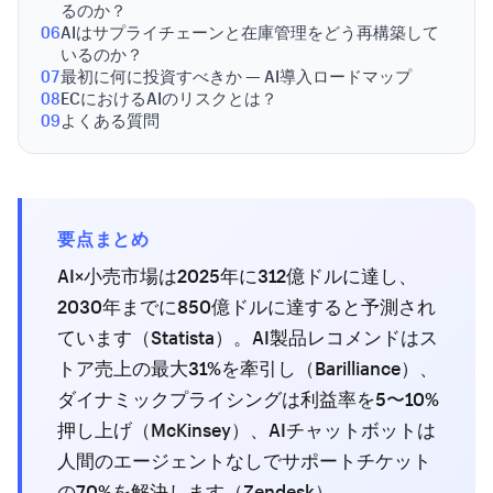
るのか？
06
AIはサプライチェーンと在庫管理をどう再構築して
いるのか？
07
最初に何に投資すべきか — AI導入ロードマップ
08
ECにおけるAIのリスクとは？
09
よくある質問
要点まとめ
AI×小売市場は2025年に312億ドルに達し、
2030年までに850億ドルに達すると予測され
ています（Statista）。AI製品レコメンドはス
トア売上の最大31%を牽引し（Barilliance）、
ダイナミックプライシングは利益率を5〜10%
押し上げ（McKinsey）、AIチャットボットは
人間のエージェントなしでサポートチケット
の70%を解決します（Zendesk）。