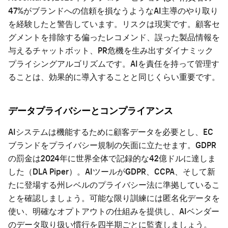
47%がブランドへの信頼を損なうようなAI主導のやり取り
を経験したと警告しています。リスクは現実です。顧客セ
グメントを排除する偏ったレコメンド、誤った製品情報を
与えるチャットボット、PR危機を生み出すダイナミック
プライシングアルゴリズムです。AIを責任を持って管理す
ることは、効果的に導入することと同じくらい重要です。
データプライバシーとコンプライアンス
AIシステムは機能するために顧客データを必要とし、EC
ブランドをプライバシー規制の矢面に立たせます。GDPR
の罰金は2024年に世界全体で記録的な42億ドルに達しま
した（DLA Piper）。AIツールがGDPR、CCPA、そして新
たに登場する州レベルのプライバシー法に準拠しているこ
とを確認しましょう。可能な限り訓練には匿名化データを
使い、明確なオプトアウトの仕組みを提供し、AIベンダー
のデータ取り扱い慣行を四半期ごとに監査しましょう。