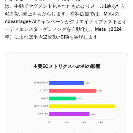
は、手動でセグメント化されたものよりメール1通あたり
41%高い売上をもたらします。有料広告では、Metaの
Advantage+ AIキャンペーンがクリエイティブテストとオ
ーディエンスターゲティングを自動化し、Meta（2024
年）によれば平均12%低いCPAを実現します。
主要ECメトリクスへのAIの影響
訪問者あたり売上
+31%
メール売上
+41%
AOV向上
+23%
コンテンツ産出量
+200%
サポート解決
+35%
0%
+15%
+30%
+45%