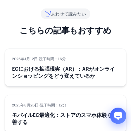
あわせて読みたい
こちらの記事もおすすめ
2026年1月12日
テクノロジー
·
読了時間：16分
ECにおける拡張現実（AR）：ARがオンライ
ンショッピングをどう変えているか
2025年8月26日
テクノロジー
·
読了時間：12分
モバイルEC最適化：ストアのスマホ体験を改
善する