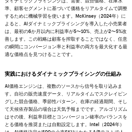
ダイナミックプライシングは、需要、競合価格、在庫水
準、顧客セグメントに基づいて価格をリアルタイムで調整
するために機械学習を使います。McKinsey（2024年）に
よると、AIダイナミックプライシングを導入した小売業者
は、最初の6か月以内に利益率が5〜10%、売上が2〜5%改
善します。この戦略は顧客を搾取することではなく、任意
の瞬間にコンバージョン率と利益率の両方を最大化する最
適な価格点を見つけることです。
実践におけるダイナミックプライシングの仕組み
AI価格エンジンは、複数のソースから信号を取り込みま
す。自社の販売速度データ、リアルタイムでスクレイピン
グした競合価格、季節性パターン、在庫の経過期間、そし
て天候依存製品の場合は天気予報までです。アルゴリズム
はその後、利益率目標とコンバージョン確率のバランスを
とる価格を推奨または自動設定します。Intel（2024年）
は、AI価格決定が500の小売SKUにわたるA/Bテストで人