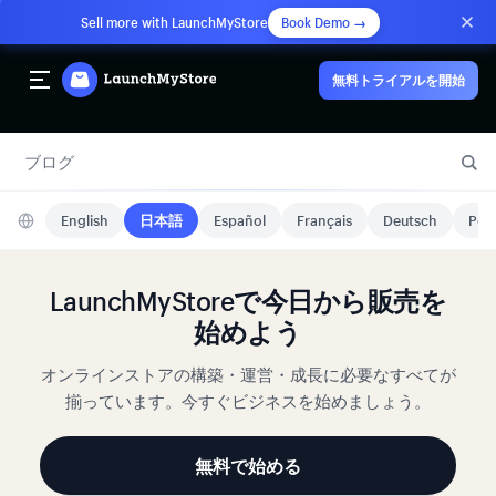
Sell more with LaunchMyStore
Book Demo →
無料トライアルを開始
ブログ
English
日本語
Español
Français
Deutsch
Port
LaunchMyStoreで今日から販売を
始めよう
オンラインストアの構築・運営・成長に必要なすべてが
揃っています。今すぐビジネスを始めましょう。
無料で始める