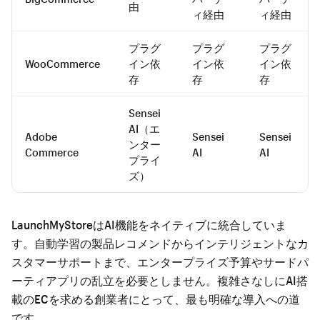
由
ィ経由
ィ経由
プラグ
プラグ
プラグ
WooCommerce
イン依
イン依
イン依
存
存
存
Sensei
AI（エ
Adobe
Sensei
Sensei
ンター
Commerce
AI
AI
プライ
ズ）
LaunchMyStoreはAI機能をネイティブに統合していま
す。自動学習の製品レコメンドからインテリジェントなカ
スタマーサポートまで、エンタープライズ予算やサードパ
ーティアプリの乱立を必要としません。複雑さなしにAI搭
載のECを求める創業者にとって、最も明確な導入への道
です。