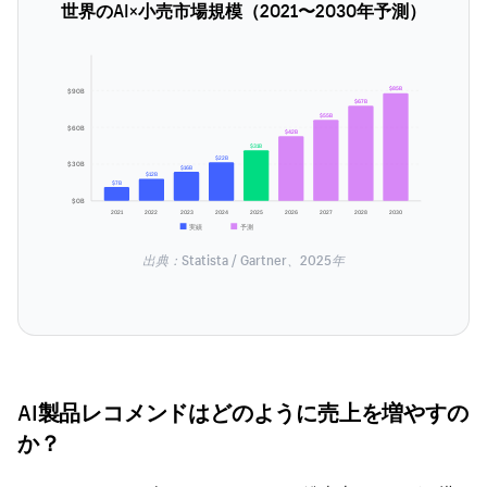
世界のAI×小売市場規模（2021〜2030年予測）
$85B
$90B
$67B
$55B
$60B
$42B
$31B
$22B
$30B
$16B
$12B
$7B
$0B
2021
2022
2023
2024
2025
2026
2027
2028
2030
実績
予測
出典：Statista / Gartner、2025年
AI製品レコメンドはどのように売上を増やすの
か？