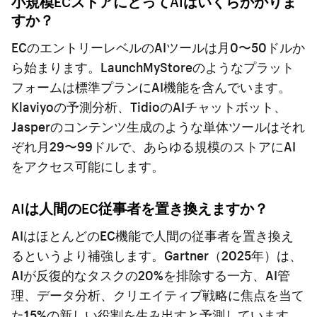
小規模ECストアにとってAIはいくらかかりま
すか？
ECのエントリーレベルのAIツールは月0〜50ドルか
ら始まります。LaunchMyStoreのようなプラット
フォームは標準プランにAI機能を含んでいます。
Klaviyoの予測分析、TidioのAIチャットボット、
Jasperのコンテンツ生成のような単体ツールはそれ
ぞれ月29〜99ドルで、あらゆる規模のストアにAI
をアクセス可能にします。
AIは人間のEC従事者を置き換えますか？
AIはほとんどのEC機能で人間の従事者を置き換え
るというより補強します。Gartner（2025年）は、
AIが反復的なタスクの20%を排除する一方、AI管
理、データ分析、クリエイティブ戦略に焦点を当て
た15%の新しい役割を生み出すと予測しています。