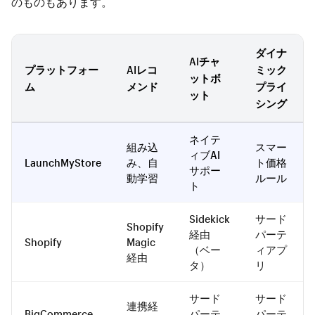
のものもあります。
ダイナ
AIチャ
プラットフォー
AIレコ
ミック
ットボ
ム
メンド
プライ
ット
シング
ネイテ
組み込
スマー
ィブAI
LaunchMyStore
み、自
ト価格
サポー
動学習
ルール
ト
Sidekick
サード
Shopify
経由
パーテ
Shopify
Magic
（ベー
ィアプ
経由
タ）
リ
サード
サード
連携経
BigCommerce
パーテ
パーテ