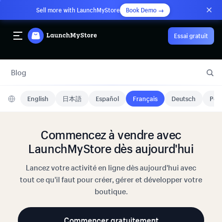
Sell more with LaunchMyStore
Book Demo →
Essai gratuit
Blog
English
日本語
Español
Français
Deutsch
Port
Commencez à vendre avec
LaunchMyStore dès aujourd'hui
Lancez votre activité en ligne dès aujourd'hui avec
tout ce qu'il faut pour créer, gérer et développer votre
boutique.
Commencer gratuitement