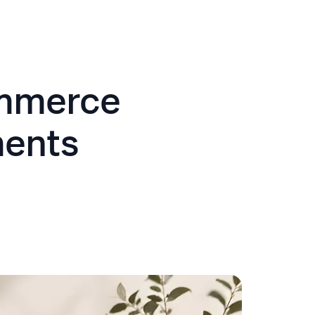
ommerce
ments