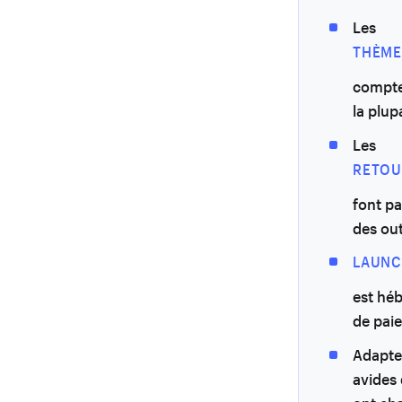
Les
THÈME
compten
la plup
Les
RETOU
font pa
des out
LAUN
est héb
de pai
Adaptez
avides 