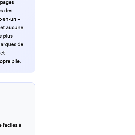
s pages
es des
t-en-un –
 et aucune
e plus
marques de
 et
pre pile.
 faciles à