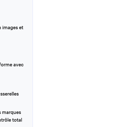
n images et
teforme avec
sserelles
es marques
trôle total