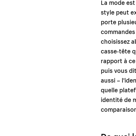
La mode est 
style peut e
porte plusie
commandes r
choisissez a
casse-tête q
rapport à ce
puis vous di
aussi – l'ide
quelle plate
identité de
comparaiso