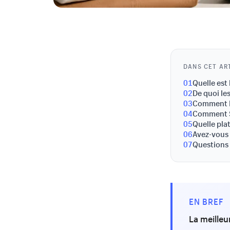
DANS CET AR
01
Quelle est
02
De quoi le
03
Comment L
04
Comment S
05
Quelle pla
06
Avez-vous 
07
Questions
EN BREF
La meille