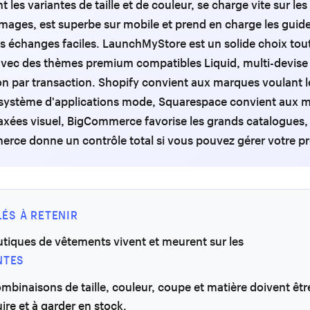
 les variantes de taille et de couleur, se charge vite sur le
images, est superbe sur mobile et prend en charge les guid
 les échanges faciles. LaunchMyStore est un solide choix tou
avec des thèmes premium compatibles Liquid, multi-devise
 par transaction. Shopify convient aux marques voulant l
système d'applications mode, Squarespace convient aux 
xées visuel, BigCommerce favorise les grands catalogues,
e donne un contrôle total si vous pouvez gérer votre pro
LÉS À RETENIR
tiques de vêtements vivent et meurent sur les
NTES
ombinaisons de taille, couleur, coupe et matière doivent être
ire et à garder en stock.