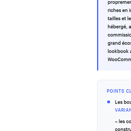
proprement
riches en 
tailles et
hébergé, 
commission
grand éco
lookbook a
WooCommerc
POINTS C
Les bou
VARIA
– les c
constru