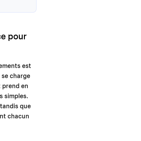
ce pour
ements est
, se charge
t prend en
s simples.
 tandis que
ent chacun