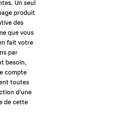
ntes. Un seul
 page produit
ative des
me que vous
n fait votre
ons par
nt besoin,
ême compte
nent toutes
ction d'une
e de cette