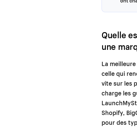
ont ch
Quelle e
une marq
La meilleur
celle qui ren
vite sur les
charge les g
LaunchMySto
Shopify, Bi
pour des typ