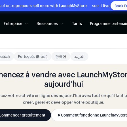
of entrepreneurs sell more with LaunchMyStore — see it live.
Book F
Entreprise
Ressources
Tarifs
Programme partenai
utsch
Português (Brasil)
한국어
العربية
encez à vendre avec LaunchMyStor
aujourd'hui
cez votre activité en ligne dès aujourd'hui avec tout ce qu'il faut 
créer, gérer et développer votre boutique.
Commencer gratuitement
Comment fonctionne LaunchMyStor