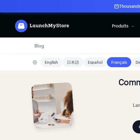
Thousands 
Produits
Blog
English
日本語
Español
Français
De
Comm
Lan