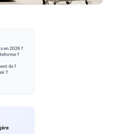
s en 2026 ?
ateforme ?
nt-ils ?
ir ?
gère