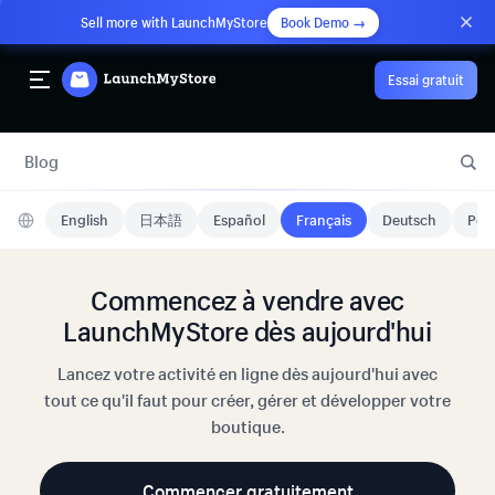
Sell more with LaunchMyStore
Book Demo →
Essai gratuit
Blog
English
日本語
Español
Français
Deutsch
Port
Commencez à vendre avec
LaunchMyStore dès aujourd'hui
Lancez votre activité en ligne dès aujourd'hui avec
tout ce qu'il faut pour créer, gérer et développer votre
boutique.
Commencer gratuitement