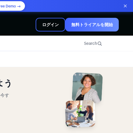
ree Demo →
ログイン
無料トライアルを開始
Search
よう
。今す