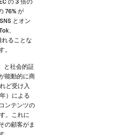
 の 3 倍の
 76% が
NS とオン
Tok、
ら離れることな
す。
ー）と社会的証
が能動的に商
けれど受け入
 年）による
コンテンツの
ます。これに
その顧客がま
す。