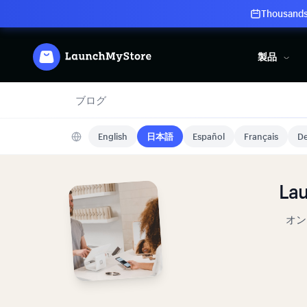
Thousands 
製品
ブログ
English
日本語
Español
Français
De
L
オン