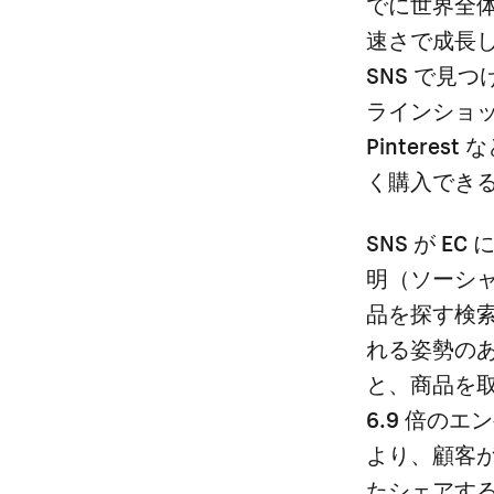
でに世界全体で
速さで成長して
SNS で見
ラインショッピ
Pinter
く購入でき
SNS が 
明（ソーシ
品を探す検索
れる姿勢のあ
と、商品を
6.9 倍の
より、顧客
たシェアす