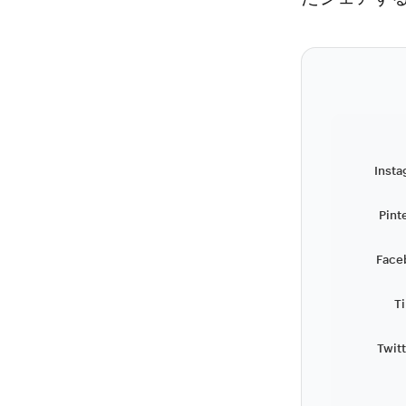
Insta
Pint
Face
T
Twit