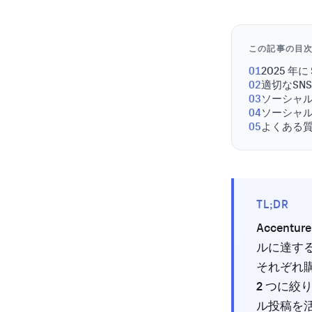
この記事の目
01
2025 年
02
適切なSN
03
ソーシャ
04
ソーシャ
05
よくある
TL;DR
Accent
ルに達すると
それぞれ
2 つに
ル投稿を