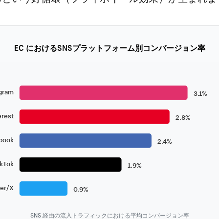
EC におけるSNSプラットフォーム別コンバージョン率
gram
3.1%
erest
2.8%
book
2.4%
ikTok
1.9%
ter/X
0.9%
SNS 経由の流入トラフィックにおける平均コンバージョン率