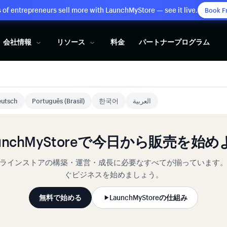
of entrepreneurs sell more with LaunchMyStore — see it live.
Book F
会社情報
リソース
料金
パートナープログラム
utsch
Português (Brasil)
한국어
العربية
aunchMyStoreで今日から販売を始め
ラインストアの構築・運営・成長に必要なすべてが揃っています
ぐビジネスを始めましょう。
無料で始める
LaunchMyStoreの仕組み