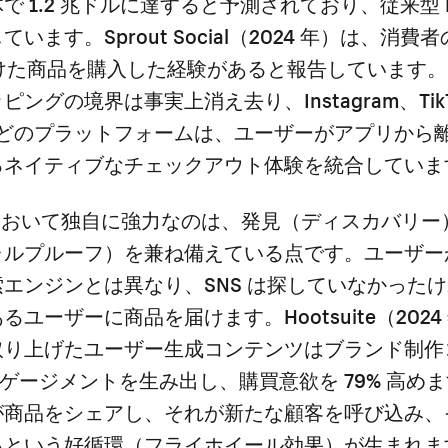
 1.2 兆ドルに達すると予測されており、従来型 EC
います。Sprout Social（2024 年）は、消費者の
つけた商品を購入した経験があると報告しています。S
ングの境界は事実上消え去り、Instagram、Tik
est などのプラットフォームは、ユーザーがアプリか
るネイティブなチェックアウト体験を統合していま
EC において独自に強力なのは、発見（ディスカバリ
ャルプルーフ）を兼ね備えている点です。ユーザー
エンジンとは異なり、SNS は探していなかった
るユーザーに商品を届けます。Hootsuite（2024
取り上げたユーザー生成コンテンツはブランド制作
エンゲージメントを生み出し、購買意欲を 79% 高め
が商品をシェアし、それが新たな顧客を呼び込み、
るという好循環（フライホイール効果）が生まれま