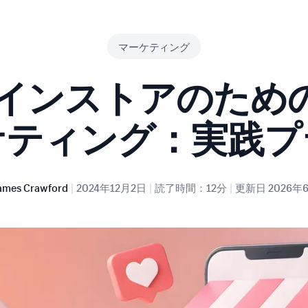
マーケティング
インストアのための
ケティング：実践プ
|
|
|
ames Crawford
2024年12月2日
読了時間：12分
更新日
2026年