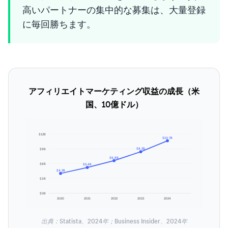
高いパートナーの集中的な募集は、大量登録
に毎回勝ちます。
アフィリエイトマーケティング収益の成長（米
国、10億ドル）
$12B
$10.7B
$8.2B
$9B
$6.8B
$6B
$5.4B
$4.2B
$3B
$0B
2020
2021
2022
2023
2024
出典：Statista、2024年；Business Insider、2024年