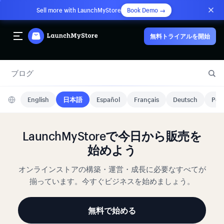
Sell more with LaunchMyStore
Book Demo →
無料トライアルを開始
ブログ
English
日本語
Español
Français
Deutsch
Port
LaunchMyStoreで今日から販売を
始めよう
オンラインストアの構築・運営・成長に必要なすべてが
揃っています。今すぐビジネスを始めましょう。
無料で始める