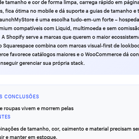
de tamanho e cor de forma limpa, carrega rápido em págin
, fica ótima no mobile e dá suporte a guias de tamanho e 
 LaunchMyStore é uma escolha tudo-em-um forte – hosped
mium compatíveis com Liquid, multimoeda e sem comissã
. A Shopify serve a marcas que querem o maior ecossistem
o Squarespace combina com marcas visual-first de lookboo
ce favorece catálogos maiores e o WooCommerce dá contr
nseguir gerenciar sua própria stack.
IS CONCLUSÕES
de roupas vivem e morrem pelas
NTES
inações de tamanho, cor, caimento e material precisam ser
uir e manter em estoque.