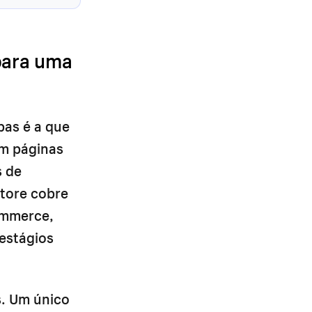
para uma
as é a que
em páginas
s de
tore cobre
ommerce,
estágios
. Um único