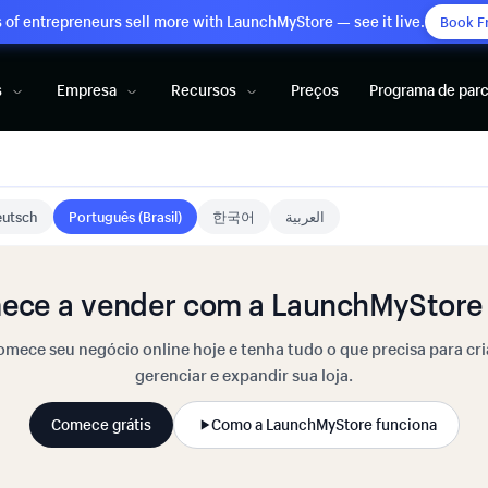
of entrepreneurs sell more with LaunchMyStore — see it live.
Book F
s
Empresa
Recursos
Preços
Programa de parc
utsch
Português (Brasil)
한국어
العربية
ece a vender com a LaunchMyStore 
mece seu negócio online hoje e tenha tudo o que precisa para cri
gerenciar e expandir sua loja.
Comece grátis
Como a LaunchMyStore funciona