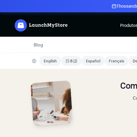
Thousands 
Produto
Blog
English
日本語
Español
Français
De
Com
Co