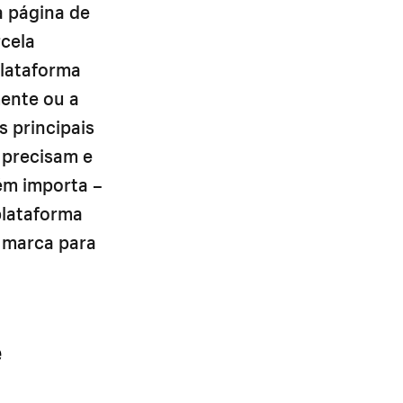
a página de
rcela
plataforma
ente ou a
s principais
 precisam e
ém importa –
plataforma
 marca para
e