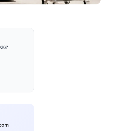
026?
 com