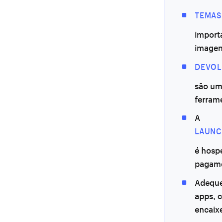
TEMAS
import
imagen
DEVOL
são um
ferram
A
LAUN
é hosp
pagame
Adeque 
apps, 
encaixe