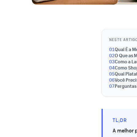
NESTE ARTIG
01
Qual É a 
02
O Que as 
03
Como a La
04
Como Shop
05
Qual Plata
06
Você Preci
07
Perguntas
TL;DR
A melhor 