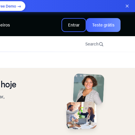
ree Demo →
eiros
Entrar
Teste grátis
Search
hoje
ar,