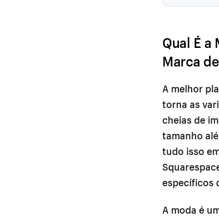
Qual É a
Marca de
A melhor pl
torna as var
cheias de im
tamanho alé
tudo isso e
Squarespace
específicos 
A moda é um