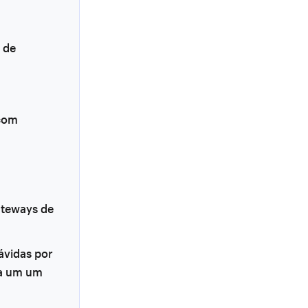
 de
 com
ateways de
ávidas por
da um um