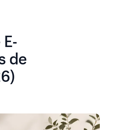
 E-
s de
6)