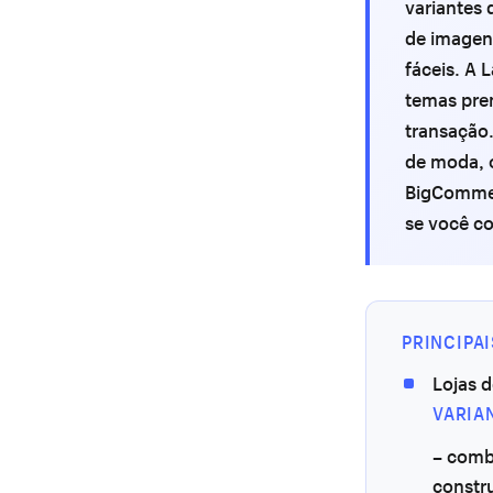
variantes 
de imagens
fáceis. A
temas pre
transação
de moda, 
BigCommer
se você co
PRINCIPA
Lojas 
VARIA
– comb
constr