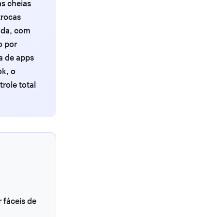
as cheias
trocas
ada, com
o por
a de apps
k, o
ole total
 fáceis de