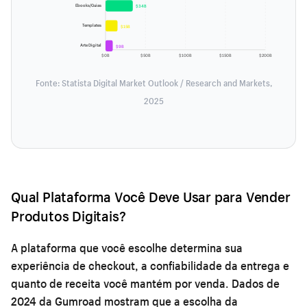
Ebooks/Guias
$34B
Templates
$15B
Arte Digital
$9B
$0B
$50B
$100B
$150B
$200B
Fonte: Statista Digital Market Outlook / Research and Markets,
2025
Qual Plataforma Você Deve Usar para Vender
Produtos Digitais?
A plataforma que você escolhe determina sua
experiência de checkout, a confiabilidade da entrega e
quanto de receita você mantém por venda. Dados de
2024 da Gumroad mostram que a escolha da