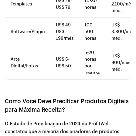
US$ 29-
10-30
Templates
2.100/mês
US$ 79
horas
méd.
US$ 49-
100-
US$
Software/Plugin
US$
500
3.800/mês
199/mês
horas
méd.
5-20
US$
Arte
US$ 5-
horas
900/mês
Digital/Fotos
US$ 50
por
méd.
recurso
Como Você Deve Precificar Produtos Digitais
para Máxima Receita?
O Estudo de Precificação de 2024 da ProfitWell
constatou que a maioria dos criadores de produtos