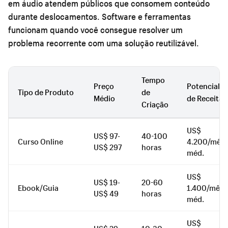
em áudio atendem públicos que consomem conteúdo
durante deslocamentos. Software e ferramentas
funcionam quando você consegue resolver um
problema recorrente com uma solução reutilizável.
Tempo
Preço
Potencial
Tipo de Produto
de
Médio
de Receita
Criação
US$
US$ 97-
40-100
Curso Online
4.200/mês
US$ 297
horas
méd.
US$
US$ 19-
20-60
Ebook/Guia
1.400/mês
US$ 49
horas
méd.
US$