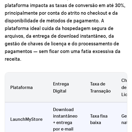
plataforma impacta as taxas de conversão em até 30%,
principalmente por conta do atrito no checkout e da
disponibilidade de métodos de pagamento. A
plataforma ideal cuida da hospedagem segura de
arquivos, da entrega de download instantâneo, da
gestão de chaves de licença e do processamento de
pagamentos — sem ficar com uma fatia excessiva da
receita.
Chav
Entrega
Taxa de
Plataforma
de
Digital
Transação
Lice
Download
instantâneo
Taxa fixa
Gest
LaunchMyStore
+ entrega
baixa
nativ
por e-mail