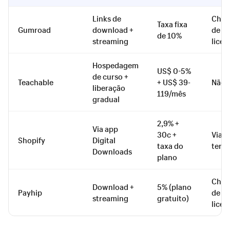
Links de
Chav
Taxa fixa
Gumroad
download +
de
de 10%
streaming
licen
Hospedagem
US$ 0-5%
de curso +
Teachable
+ US$ 39-
Não
liberação
119/mês
gradual
2,9% +
Via app
30c +
Via
Shopify
Digital
taxa do
terce
Downloads
plano
Chav
Download +
5% (plano
Payhip
de
streaming
gratuito)
licen