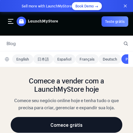
Sell more with LaunchMyStore
Book Demo →
Teste grátis
Blog
English
日本語
Español
Français
Deutsch
Port
Comece a vender com a
LaunchMyStore hoje
Comece seu negócio online hoje e tenha tudo o que
precisa para criar, gerenciar e expandir sua loja.
Comece grátis