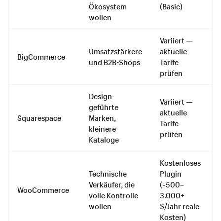
Ökosystem
(Basic)
wollen
Variiert —
Umsatzstärkere
aktuelle
BigCommerce
und B2B-Shops
Tarife
prüfen
Design-
Variiert —
geführte
aktuelle
Squarespace
Marken,
Tarife
kleinere
prüfen
Kataloge
Kostenloses
Technische
Plugin
Verkäufer, die
(~500–
WooCommerce
volle Kontrolle
3.000+
wollen
$/Jahr reale
Kosten)