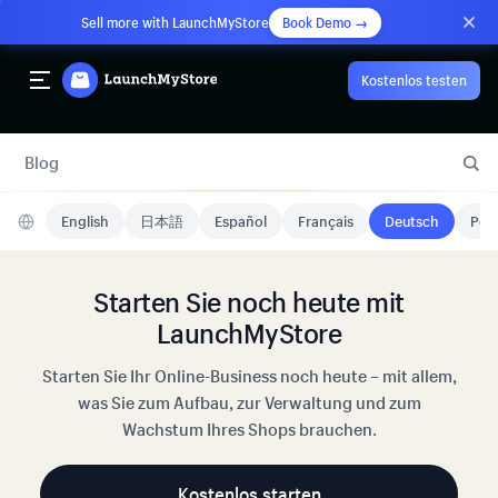
Sell more with LaunchMyStore
Book Demo →
Kostenlos testen
Blog
English
日本語
Español
Français
Deutsch
Port
Starten Sie noch heute mit
LaunchMyStore
Starten Sie Ihr Online-Business noch heute – mit allem,
was Sie zum Aufbau, zur Verwaltung und zum
Wachstum Ihres Shops brauchen.
Kostenlos starten