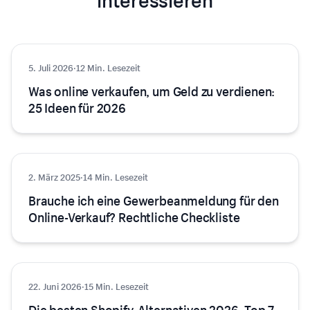
interessieren
5. Juli 2026
E-Commerce
·
12 Min. Lesezeit
Was online verkaufen, um Geld zu verdienen:
25 Ideen für 2026
2. März 2025
Ecommerce
·
14 Min. Lesezeit
Brauche ich eine Gewerbeanmeldung für den
Online-Verkauf? Rechtliche Checkliste
22. Juni 2026
E-Commerce
·
15 Min. Lesezeit
Die besten Shopify-Alternativen 2026: Top 7