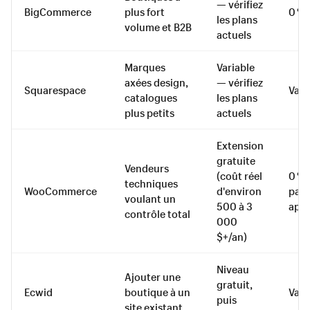
— vérifiez
BigCommerce
plus fort
0 %
les plans
volume et B2B
actuels
Marques
Variable
axées design,
— vérifiez
Squarespace
Vari
catalogues
les plans
plus petits
actuels
Extension
gratuite
Vendeurs
(coût réel
0 % 
techniques
WooCommerce
d'environ
pass
voulant un
500 à 3
appl
contrôle total
000
$+/an)
Niveau
Ajouter une
gratuit,
Ecwid
boutique à un
Vari
puis
site existant