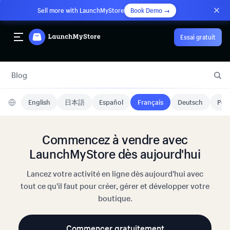
Sell more with LaunchMyStore
Book Demo →
Essai gratuit
Blog
English
日本語
Español
Français
Deutsch
Port
Commencez à vendre avec
LaunchMyStore dès aujourd'hui
Lancez votre activité en ligne dès aujourd'hui avec
tout ce qu'il faut pour créer, gérer et développer votre
boutique.
Commencer gratuitement