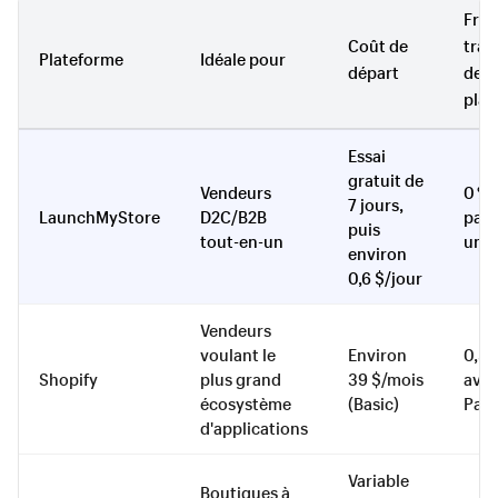
Frai
Coût de
tran
Plateforme
Idéale pour
départ
de
plat
Essai
gratuit de
Vendeurs
0 % 
7 jours,
LaunchMyStore
D2C/B2B
pass
puis
tout-en-un
uni
environ
0,6 $/jour
Vendeurs
voulant le
Environ
0,5 
Shopify
plus grand
39 $/mois
avec
écosystème
(Basic)
Pay
d'applications
Variable
Boutiques à