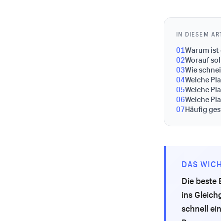
IN DIESEM AR
01
Warum ist 
02
Worauf sol
03
Wie schnei
04
Welche Pla
05
Welche Pla
06
Welche Pla
07
Häufig ges
DAS WICH
Die beste 
ins Gleich
schnell ei