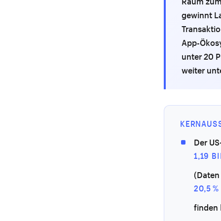
Raum zum 
gewinnt L
Transaktio
App-Ökosys
unter 20 P
weiter unt
KERNAUS
Der US
1,19 
(Daten
20,5 
finden 