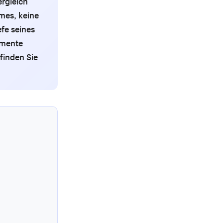
rgleich
mes, keine
efe seines
imente
finden Sie