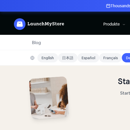
Thousands 
Produkte
Blog
English
日本語
Español
Français
De
Sta
Star