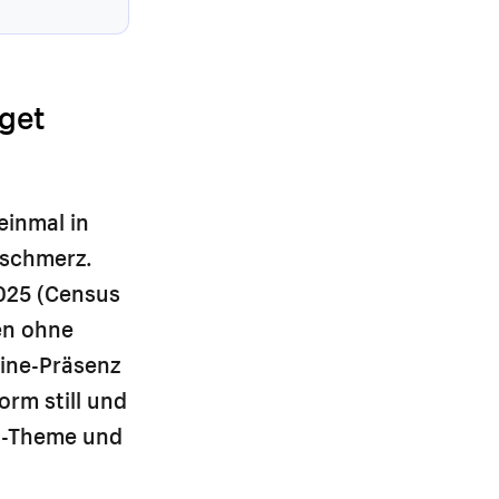
dget
einmal in
sschmerz.
2025 (Census
en ohne
line-Präsenz
orm still und
0-$-Theme und