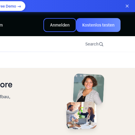
ree Demo →
mm
Anmelden
Kostenlos testen
Search
tore
fbau,