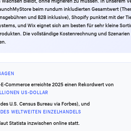
Wachsen bleibt, ohne migrieren zu müssen. In unserem Ve
aunchMyStore beim rundum inkludierten Gesamtwert (The
nsgebühren und B2B inklusive), Shopify punktet mit der Ti
tems, und Wix eignet sich am besten für sehr kleine Sort
rodukten. Die vollständige Kostenrechnung und Szenarien 
en.
SAGEN
-E-Commerce erreichte 2025 einen Rekordwert von
BILLIONEN US-DOLLAR
 des U.S. Census Bureau via Forbes), und
% DES WELTWEITEN EINZELHANDELS
laut Statista inzwischen online statt.