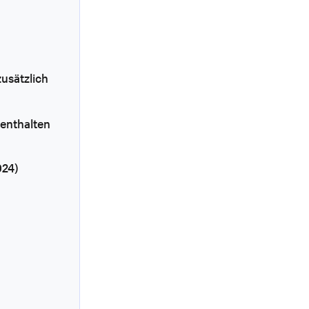
zusätzlich
 enthalten
024)