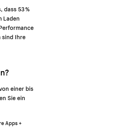
, dass 53 %
um Laden
 Performance
 sind Ihre
en?
von einer bis
en Sie ein
re Apps +