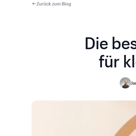
Zurück zum Blog
Die be
für 
Ja