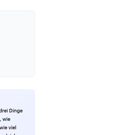
drei Dinge
, wie
ie viel