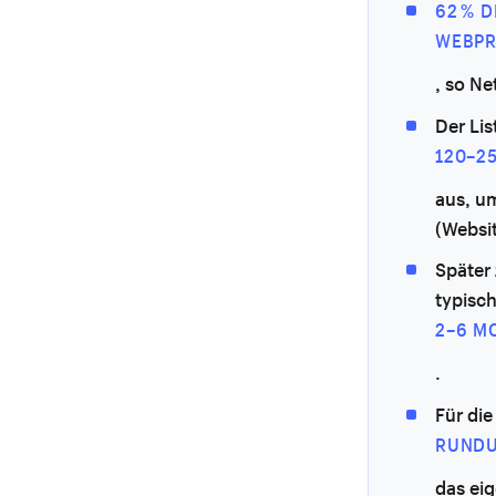
62 % 
WEBPR
, so Ne
Der Lis
120–2
aus, u
(Websit
Später 
typisc
2–6 M
.
Für die
RUNDU
das ei