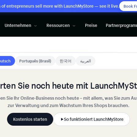
of entrepreneurs sell more with LaunchMyStore — see it live.
Book F
Unternehmen
Ressourcen
Preise
Partnerprogra
utsch
Português (Brasil)
한국어
العربية
rten Sie noch heute mit LaunchMyS
ten Sie Ihr Online-Business noch heute – mit allem, was Sie zum Au
zur Verwaltung und zum Wachstum Ihres Shops brauchen.
Kostenlos starten
So funktioniert LaunchMyStore