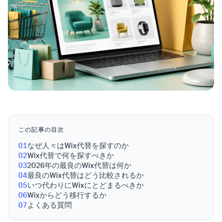
この記事の目次
01
なぜ人々はWix代替を探すのか
02
Wix代替で何を探すべきか
03
2026年の最良のWix代替は何か
04
最良のWix代替はどう比較されるか
05
いつ代わりにWixにとどまるべきか
06
Wixからどう移行するか
07
よくある質問