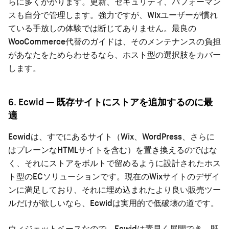
らに多くかかります。更新、セキュリティ、パフォーマン
スも自分で管理します。強力ですが、Wixユーザーが慣れ
ている手放しの体験では断じてありません。
最良の
WooCommerce代替
のガイドは、そのメンテナンスの負担
があなたをためらわせるなら、ホスト型の選択肢をカバー
します。
6. Ecwid — 既存サイトにストアを追加するのに最
適
Ecwidは、すでにあるサイト（Wix、WordPress、さらに
はプレーンなHTMLサイトを含む）を置き換えるのではな
く、それにストアをボルトで留めるように設計されたホス
ト型のECソリューションです。現在のWixサイトのデザイ
ンに満足しており、それに埋め込まれたより良い販売ツー
ルだけが欲しいなら、Ecwidは実用的で低破壊の道です。
ウィジェットベースなので、Ecwidは素早く展開でき、既