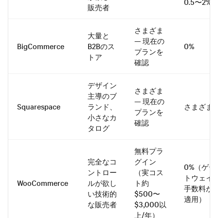
0.5〜2%
販売者
さまざま
大量と
— 現在の
BigCommerce
B2Bのス
0%
プランを
トア
確認
デザイン
さまざま
主導のブ
— 現在の
Squarespace
ランド、
さまざま
プランを
小さなカ
確認
タログ
無料プラ
完全なコ
グイン
0%（ゲー
ントロー
（実コス
トウェイ
WooCommerce
ルが欲し
ト約
手数料が
い技術的
$500〜
適用）
な販売者
$3,000以
上/年）