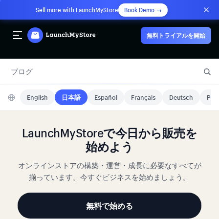
Sell more with LaunchMyStore
Book Demo →
無料トライアルを開始
ブログ
English
日本語
Español
Français
Deutsch
Port
LaunchMyStoreで今日から販売を
始めよう
オンラインストアの構築・運営・成長に必要なすべてが
揃っています。今すぐビジネスを始めましょう。
無料で始める