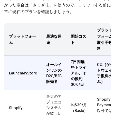
かった場合は「さまざま」を使うので、コミットする前に
常に現在のプランを確認しましょう。
プラット
プラットフォー
最適な用
開始コス
フォーム
ム
途
ト
取引手数
料
7日間無
オールイ
0%（ゲー
料トライ
ンワンの
トウェイ
LaunchMyStore
アル、そ
D2C/B2B
手数料の
の後約
販売者
み）
$0.6/日
最大のア
Shopify
プリエコ
約$39/月
Payments
Shopify
システム
（Basic）
以外では
が欲しい