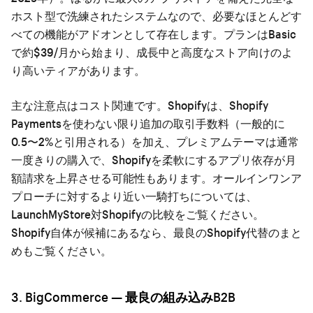
ホスト型で洗練されたシステムなので、必要なほとんどす
べての機能がアドオンとして存在します。プランはBasic
で約$39/月から始まり、成長中と高度なストア向けのよ
り高いティアがあります。
主な注意点はコスト関連です。Shopifyは、Shopify
Paymentsを使わない限り追加の取引手数料（一般的に
0.5〜2%と引用される）を加え、プレミアムテーマは通常
一度きりの購入で、Shopifyを柔軟にするアプリ依存が月
額請求を上昇させる可能性もあります。オールインワンア
プローチに対するより近い一騎打ちについては、
LaunchMyStore対Shopifyの比較
をご覧ください。
Shopify自体が候補にあるなら、
最良のShopify代替
のまと
めもご覧ください。
3. BigCommerce — 最良の組み込みB2B